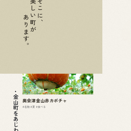
美しい町が
そこに、
あります。
お土産
特産品
ホーム
金山町をあじわう
奥会津金山赤カボチャ
#名物
#夏
#食べる