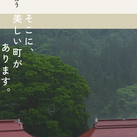
美
そ
し
こ
い
に
あ
町
、
り
が
ま
す
。