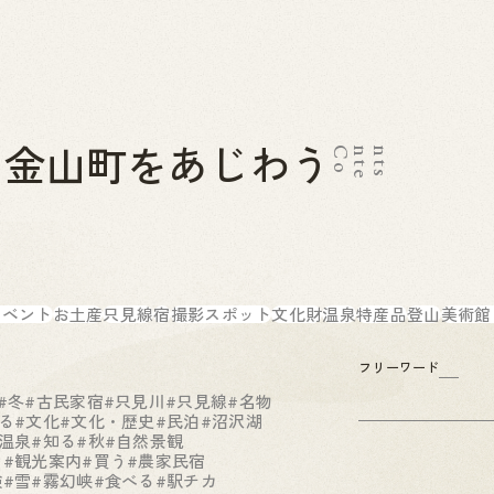
金山町をあじわう
C
o
n
t
e
n
t
s
2026.07.01
News
お問い合わせ
金山町へのアクセス
金山町を体験する
金山町をあじわう
お知らせ
イベント
お土産
只見線
宿
撮影スポット
文化財
温泉
特産品
登山
美術館
フリーワード
#冬
#古民家宿
#只見川
#只見線
#名物
る
#文化
#文化・歴史
#民泊
#沼沢湖
温泉
#知る
#秋
#自然景観
る
#観光案内
#買う
#農家民宿
験
#雪
#霧幻峡
#食べる
#駅チカ