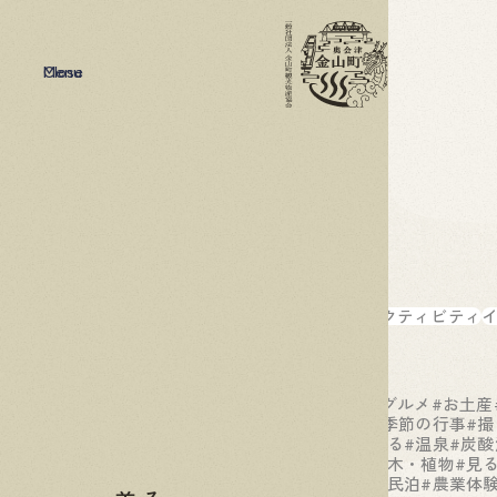
Menu
Close
カテゴリー
アクティビティ
タグ
#B級グルメ
#お土産
#夏
#季節の行事
#撮
#体験
#泊まる
#温泉
#炭酸
#花・木・植物
#見
#農家民泊
#農業体