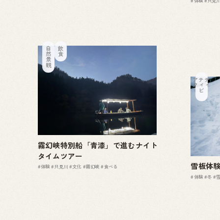
#体験
#只見
自然景観
飲食
ア
ク
テ
ィ
ビ
テ
ィ
霧幻峡特別船「青漆」で進むナイト
タイムツアー
雪板体
#体験
#只見川
#文化
#霧幻峡
#食べる
#体験
#冬
#