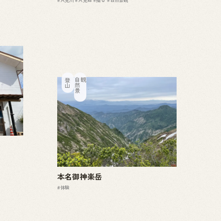
登山
自
然
景
観
本名御神楽岳
#体験