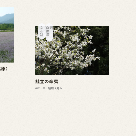
文化財
自
然
景
観
高原）
鮭立の辛夷
#花・木・植物
#見る