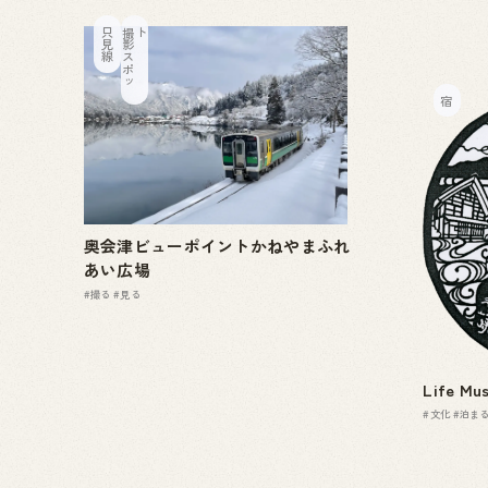
只見線
撮
影
ス
ポ
ッ
ト
宿
奥会津ビューポイントかねやまふれ
あい広場
#撮る
#見る
Life M
#文化
#泊ま