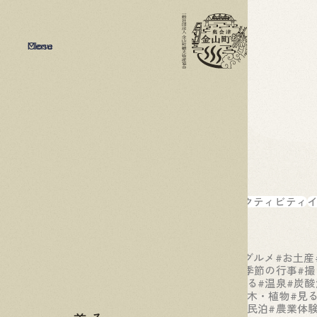
Menu
Close
カテゴリー
アクティビティ
タグ
#B級グルメ
#お土産
#夏
#季節の行事
#撮
#体験
#泊まる
#温泉
#炭酸
#花・木・植物
#見
#農家民泊
#農業体