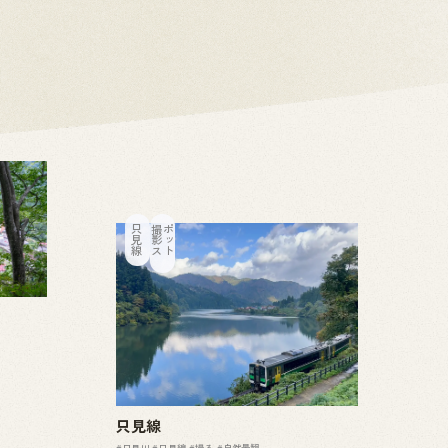
只見線
撮
影
ス
ポ
ッ
ト
只見線
#只見川
#只見線
#撮る
#自然景観