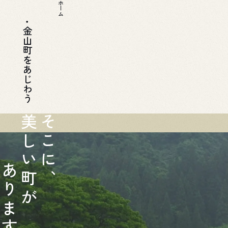
ホーム
金山町をあじわう
美
そ
し
こ
い
に
あ
町
、
り
が
ま
す