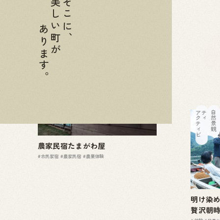
美しい町が
そこに、
あります。
宿
ア
ク
テ
ィ
ビ
テ
ィ
自然景観
農家民宿たまがわ屋
#古民家宿
#農家民宿
#農業体験
明け染
贅沢朝