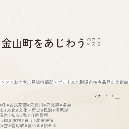
金山町をあじわう
C
o
n
t
e
n
t
s
2026.07.01
News
お問い合わせ
金山町へのアクセス
金山町を体験する
金山町をあじわう
お知らせ
イベント
お土産
只見線
宿
撮影スポット
文化財
温泉
特産品
登山
美術館
フリーワード
#冬
#古民家宿
#只見川
#只見線
#名物
る
#文化
#文化・歴史
#民泊
#沼沢湖
温泉
#知る
#秋
#自然景観
る
#観光案内
#買う
#農家民宿
験
#雪
#霧幻峡
#食べる
#駅チカ