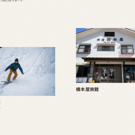
川
#霧幻峡
#食べる
橋本屋旅館
験
雪