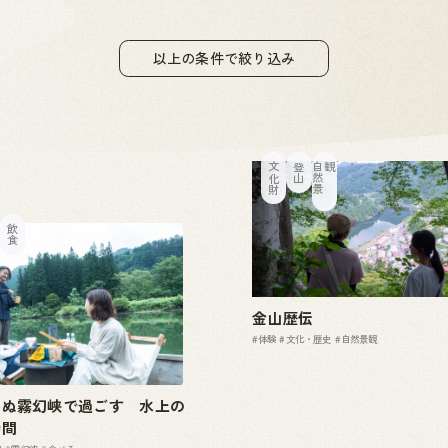
以上の条件で絞り込み
文化財
登山
自
然
景
観
飲食
金山歴伝
#体験
#文化・歴史
#自然景観
めぬ霧幻峡で過ごす 水上の
時間