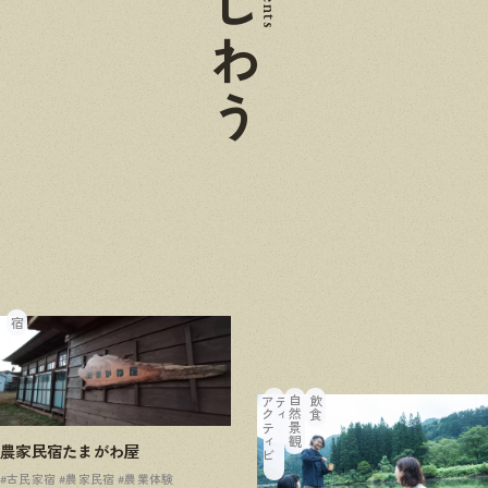
あじわう
宿
ア
ク
テ
ィ
ビ
テ
ィ
自然景観
飲食
農家民宿たまがわ屋
#古民家宿
#農家民宿
#農業体験