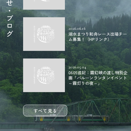
お知らせ・ブログ
2026.06.16
湖水まつり和舟レース出場チー
ム募集！（HPリンク）
2026.05.04
0605追記：霧幻峡の渡し特別企
画「バルーンランタンイベント
～霧灯りの夜～」
すべて見る