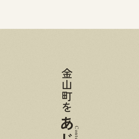
金山町を
Contents