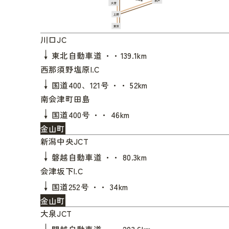
川口JC
↓
東北自動車道 ・・139.1km
西那須野塩原I.C
↓
国道400、121号 ・・ 52km
南会津町田島
↓
国道400号 ・・ 46km
金山町
新潟中央JCT
↓
磐越自動車道 ・・ 80.3km
会津坂下I.C
↓
国道252号 ・・ 34km
金山町
大泉JCT
↓