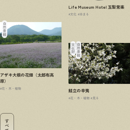
Life Museum Hotel 玉梨常楽
#文化
#泊まる
自然景観
文化財
自然景観
アザキ大根の花畑（太郎布高
原）
#花・木・植物
鮭立の辛夷
#花・木・植物
#見る