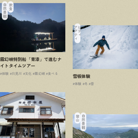
自然景観
飲食
ア
ク
テ
ィ
ビ
テ
ィ
霧幻峡特別船「青漆」で進むナ
イトタイムツアー
#体験
#只見川
#文化
#霧幻峡
#食べる
雪板体験
#体験
#冬
#雪
登山
自然景観