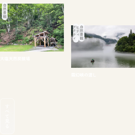
自然景観
ア
ク
テ
ィ
ビ
テ
ィ
自然景観
大塩天然炭酸場
#体験
#見る
霧幻峡の渡し
#体験
#只見川
#文化・歴史
すべて見る