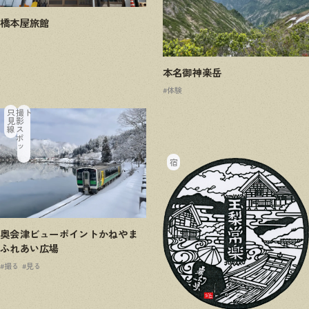
橋本屋旅館
本名御神楽岳
#体験
只見線
撮
影
ス
ポ
ッ
ト
宿
奥会津ビューポイントかねやま
ふれあい広場
#撮る
#見る