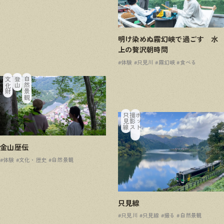
明け染めぬ霧幻峡で過ごす 水
上の贅沢朝時間
#体験
#只見川
#霧幻峡
#食べる
文化財
登山
自然景観
只見線
撮
影
ス
ポ
ッ
ト
金山歴伝
#体験
#文化・歴史
#自然景観
只見線
#只見川
#只見線
#撮る
#自然景観