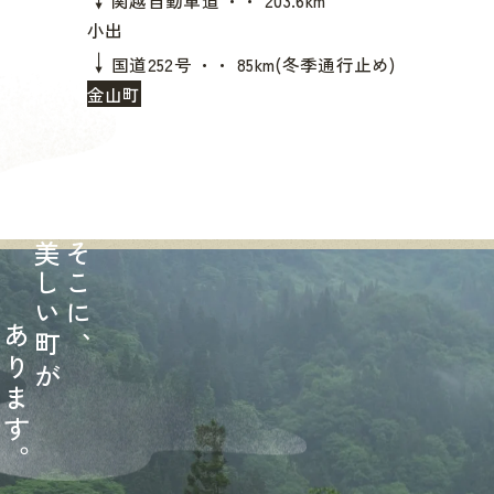
関越自動車道 ・・ 203.6km
小出
↓
国道252号 ・・ 85km(冬季通行止め)
金山町
美
そ
し
こ
い
に
あ
町
、
り
が
ま
す
。