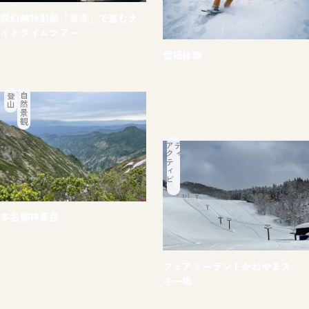
霧幻峡特別船「青漆」で進むナ
イトタイムツアー
#体験
#只見川
#文化
#霧幻峡
#食べる
雪板体験
#体験
#冬
#雪
登山
自然景観
ア
ク
テ
ィ
ビ
テ
ィ
本名御神楽岳
#体験
フェアリーランドかねやまス
キー場
#体験
#冬