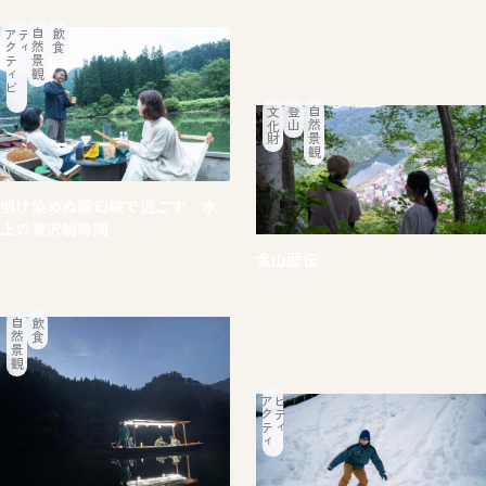
ア
ク
テ
ィ
ビ
テ
ィ
自然景観
飲食
文化財
登山
自然景観
明け染めぬ霧幻峡で過ごす 水
上の贅沢朝時間
金山歴伝
#体験
#只見川
#霧幻峡
#食べる
#体験
#文化・歴史
#自然景観
自然景観
飲食
ア
ク
テ
ィ
ビ
テ
ィ