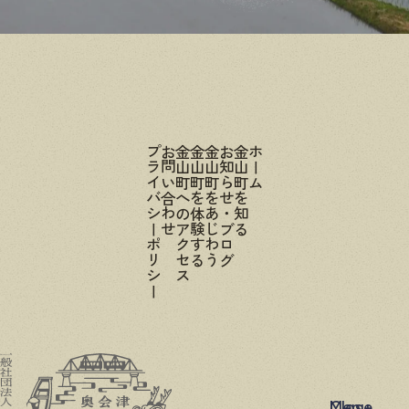
プライバシーポリシー
お問い合わせ
金山町へのアクセス
金山町を体験する
金山町をあじわう
お知らせ・ブログ
金山町を知る
ホーム
Menu
Close