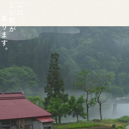
し
こ
い
に
あ
町
、
り
が
ま
す
。