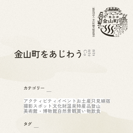
金山町をあじわう
C
o
n
t
e
n
t
s
カテゴリー
アクティビティ
イベント
お土産
只見線
宿
撮影スポット
文化財
温泉
特産品
登山
美術館・博物館
自然景観
買い物
飲食
タグ