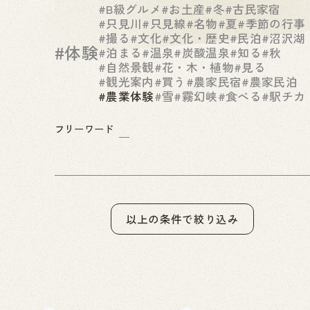
#B級グルメ
#お土産
#冬
#古民家宿
#只見川
#只見線
#名物
#夏
#季節の行事
#撮る
#文化
#文化・歴史
#民泊
#沼沢湖
#体験
#泊まる
#温泉
#炭酸温泉
#知る
#秋
#自然景観
#花・木・植物
#見る
#観光案内
#買う
#農家民宿
#農家民泊
#農業体験
#雪
#霧幻峡
#食べる
#駅チカ
フリーワード
以上の条件で絞り込み