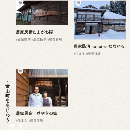
宿
宿
農家民宿たまがわ屋
#古民家宿
#農家民宿
#農業体験
農家民泊 nanairo-なないろ-
#泊まる
#農業体験
ホーム
宿
金山町をあじわう
農家民宿 けやきの家
#泊まる
#農業体験
美
そ