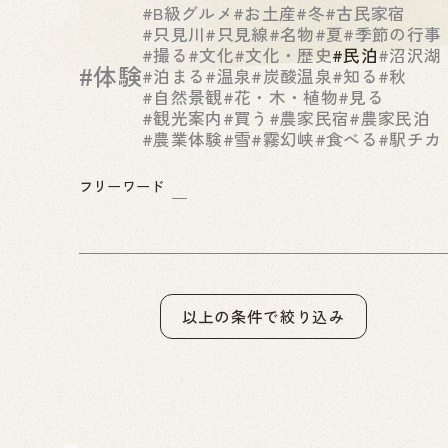
#B級グルメ
#お土産
#冬
#古民家宿
#只見川
#只見線
#名物
#夏
#季節の行事
#撮る
#文化
#文化・歴史
#民泊
#沼沢湖
#体験
#泊まる
#温泉
#炭酸温泉
#知る
#秋
#自然景観
#花・木・植物
#見る
#観光案内
#買う
#農家民宿
#農家民泊
#農業体験
#雪
#霧幻峡
#食べる
#駅チカ
フリーワード
以上の条件で絞り込み