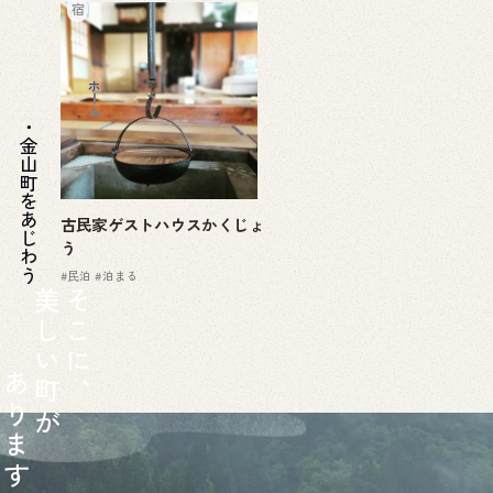
宿
ホーム
金山町をあじわう
古民家ゲストハウスかくじょ
う
#民泊
#泊まる
美
そ
し
こ
い
に
あ
町
、
り
が
ま
す