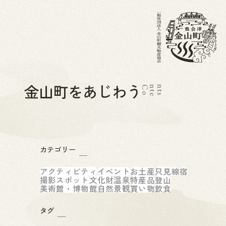
金山町をあじわう
C
o
n
t
e
n
t
s
カテゴリー
アクティビティ
イベント
お土産
只見線
宿
撮影スポット
文化財
温泉
特産品
登山
美術館・博物館
自然景観
買い物
飲食
タグ