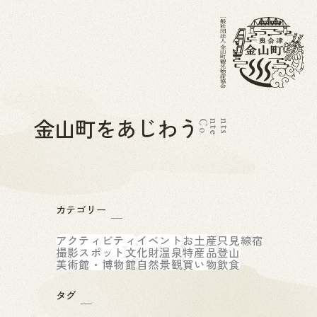
金山町をあじわう
C
o
n
t
e
n
t
s
カテゴリー
アクティビティ
イベント
お土産
只見線
宿
撮影スポット
文化財
温泉
特産品
登山
美術館・博物館
自然景観
買い物
飲食
タグ