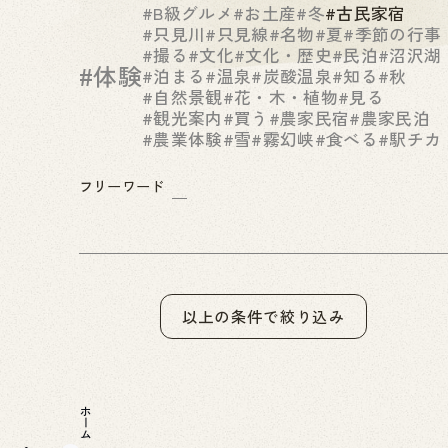
#B級グルメ
#お土産
#冬
#古民家宿
#只見川
#只見線
#名物
#夏
#季節の行事
#撮る
#文化
#文化・歴史
#民泊
#沼沢湖
#体験
#泊まる
#温泉
#炭酸温泉
#知る
#秋
#自然景観
#花・木・植物
#見る
#観光案内
#買う
#農家民宿
#農家民泊
#農業体験
#雪
#霧幻峡
#食べる
#駅チカ
フリーワード
以上の条件で絞り込み
ホーム