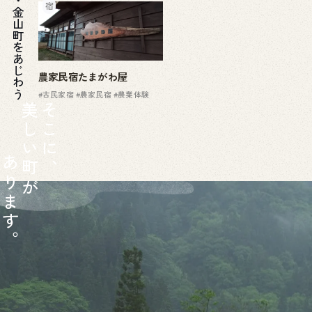
宿
金山町をあじわう
農家民宿たまがわ屋
#古民家宿
#農家民宿
#農業体験
美
そ
し
こ
い
に
あ
町
、
り
が
ま
す
。