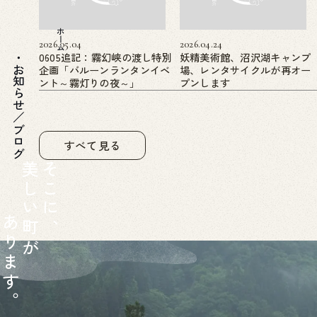
ホーム
2026.05.04
2026.04.24
0605追記：霧幻峡の渡し特別
妖精美術館、沼沢湖キャンプ
企画「バルーンランタンイベ
場、レンタサイクルが再オー
お知らせ／ブログ
ント～霧灯りの夜～」
プンします
すべて見る
美
そ
し
こ
い
に
あ
町
、
り
が
ま
す
。