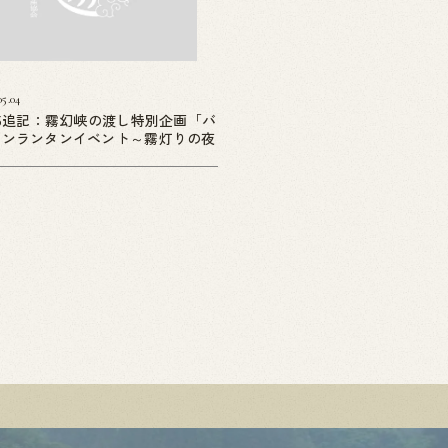
05.04
05追記：霧幻峡の渡し特別企画「バ
ーンランタンイベント～霧灯りの夜
」