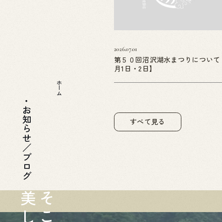
2026.07.01
第５０回沼沢湖水まつりについて
月1日・2日】
ホーム
お知らせ／ブログ
すべて見る
美
そ
し
こ