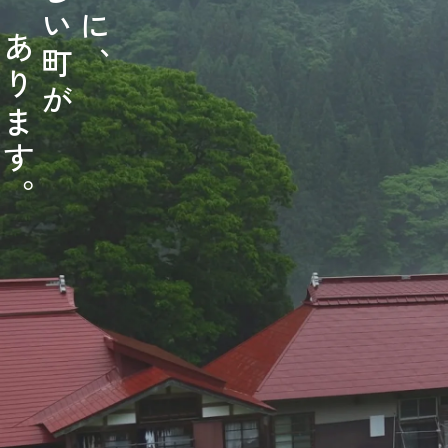
い
に
あ
町
、
り
が
ま
す
。