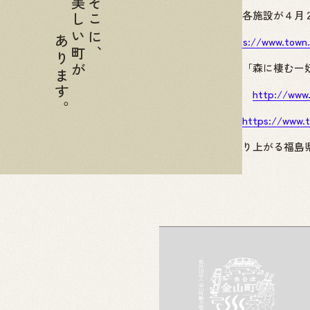
美しい町が
そこに、
冬季休業していた各施設が４月
あります。
妖精美術館
https://www.town.
今年度は企画展「森に棲むー妖
沼沢湖キャンプ場
http://www.
レンタサイクル
https://www.t
ふくしまＤＣで盛り上がる福島