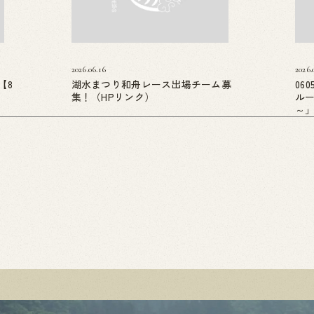
2026.06.16
2026.
【8
湖水まつり和舟レース出場チーム募
06
集！（HPリンク）
ル
～