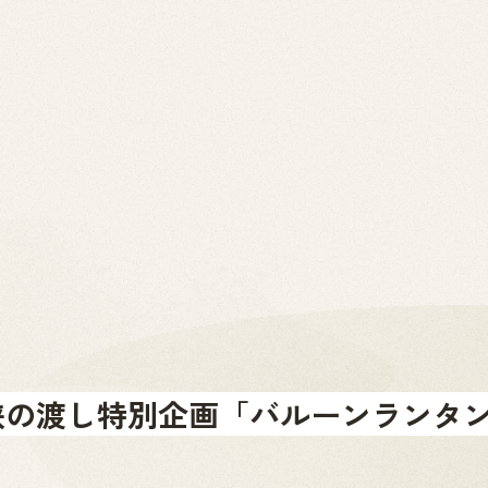
2026.07.01
News
お問い合わせ
金山町へのアクセス
金山町を体験する
金山町をあじわう
お知らせ
幻峡の渡し特別企画「バルーンランタ