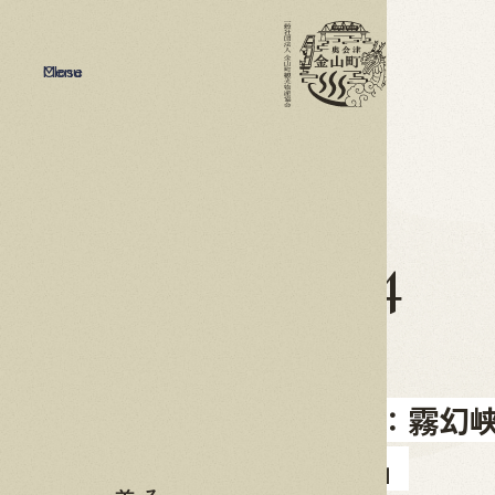
Menu
Close
2026
05.04
0605追記：霧
りの夜～」