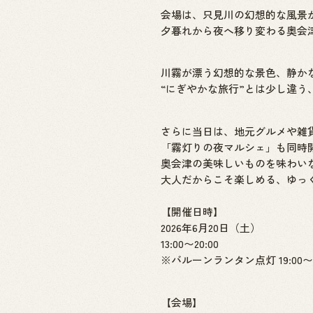
会場は、只見川の幻想的な風景
夕暮れから夜へ移り変わる奥会
川霧が漂う幻想的な景色、静か
“にぎやかな旅行”とは少し違
さらに当日は、地元グルメや雑
「霧灯りの夜マルシェ」も同時
奥会津の美味しいものを味わい
大人だからこそ楽しめる、ゆっ
【開催日時】
2026年6月20日（土）
13:00〜20:00
※バルーンランタン点灯 19:00〜2
【会場】