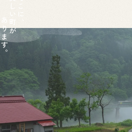
し
こ
い
に
あ
町
、
り
が
ま
す
。