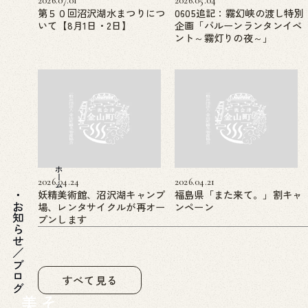
2026.07.01
2026.05.04
第５０回沼沢湖水まつりにつ
0605追記：霧幻峡の渡し特別
いて【8月1日・2日】
企画「バルーンランタンイベ
ント～霧灯りの夜～」
ホーム
2026.04.24
2026.04.21
妖精美術館、沼沢湖キャンプ
福島県「また来て。」割キャ
場、レンタサイクルが再オー
ンペーン
お知らせ／ブログ
プンします
すべて見る
美
そ