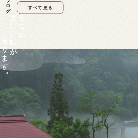
すべて見る
美
そ
し
こ
い
に
あ
町
、
り
が
ま
す
。