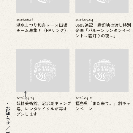
2026.06.16
2026.05.04
湖水まつり和舟レース出場
0605追記：霧幻峡の渡し特別
チーム募集！（HPリンク）
企画「バルーンランタンイベ
ント～霧灯りの夜～」
ホーム
2026.04.24
2026.04.21
妖精美術館、沼沢湖キャンプ
福島県「また来て。」割キャ
場、レンタサイクルが再オー
ンペーン
知らせ／ブログ
プンします