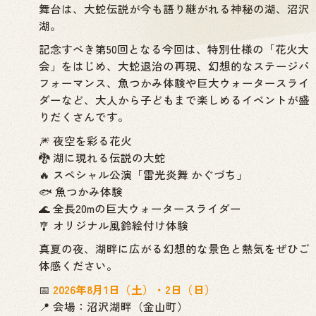
舞台は、大蛇伝説が今も語り継がれる神秘の湖、沼沢
湖。
記念すべき第50回となる今回は、特別仕様の「花火大
会」をはじめ、大蛇退治の再現、幻想的なステージパ
フォーマンス、魚つかみ体験や巨大ウォータースライ
ダーなど、大人から子どもまで楽しめるイベントが盛
りだくさんです。
🎆 夜空を彩る花火
🐉 湖に現れる伝説の大蛇
🔥 スペシャル公演「雷光炎舞 かぐづち」
🐟 魚つかみ体験
🌊 全長20mの巨大ウォータースライダー
🎐 オリジナル風鈴絵付け体験
真夏の夜、湖畔に広がる幻想的な景色と熱気をぜひご
体感ください。
📅
2026年8月1日（土）・2日（日）
📍 会場：沼沢湖畔（金山町）