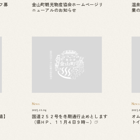
フ募
金山町観光物産協会ホームページリ
温
ニューアルのお知らせ
業
News
News
2025.11.04
2025.
湯】
国道２５２号を冬期通行止めとします
オ
（県ＨＰ、１１月４日９時～）
ト