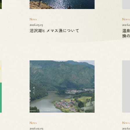
News
News
2026.03.23
2026.
沼沢湖ヒメマス漁について
温
換
News
News
2026.02.03
2026.