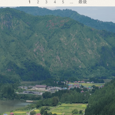
1
2
3
4
5
...
最後