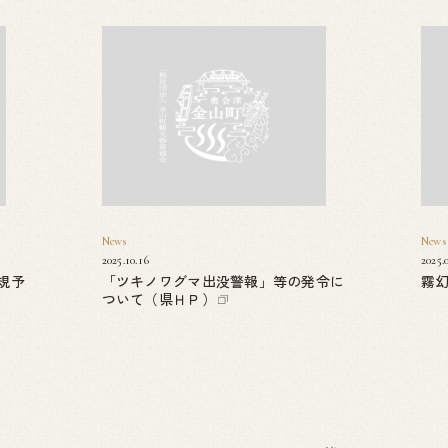
News
News
2025.10.16
2025.
規予
「ツキノワグマ出没警報」等の発令に
霧
ついて（県ＨＰ）