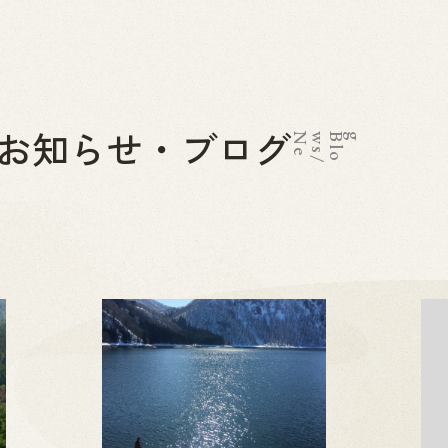
お知らせ・ブログ
N
e
w
s
/
B
l
o
g
2026.07.01
News
お問い合わせ
金山町へのアクセス
金山町を体験する
金山町をあじわう
お知らせ