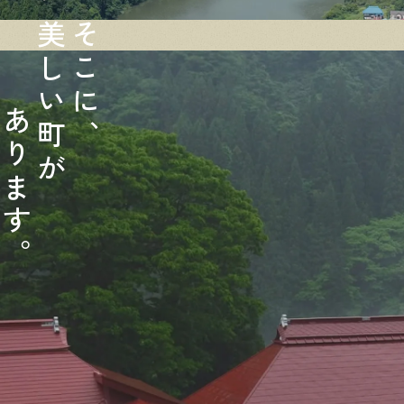
美
そ
し
こ
い
に
あ
町
、
り
が
ま
す
。