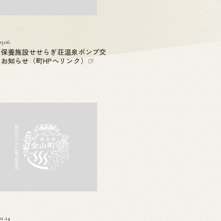
03.06
泉保養施設せせらぎ荘温泉ポンプ交
のお知らせ（町HPへリンク）
01.14