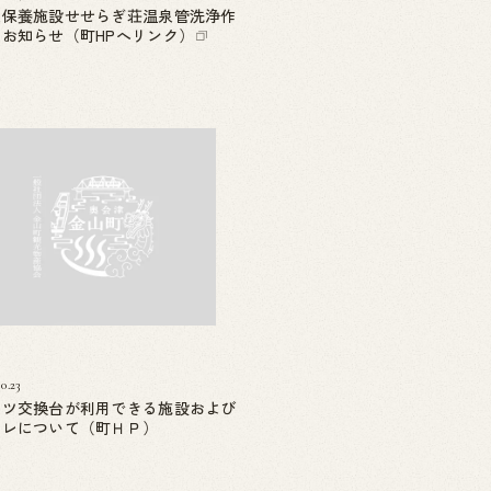
泉保養施設せせらぎ荘温泉管洗浄作
のお知らせ（町HPへリンク）
10.23
ムツ交換台が利用できる施設および
イレについて（町ＨＰ）