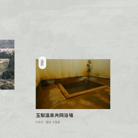
温泉
玉梨温泉共同浴場
#文化・歴史
#温泉