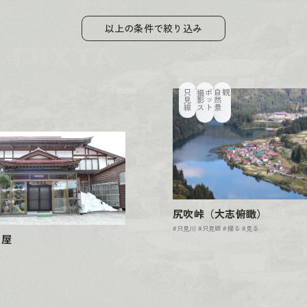
以上の条件で絞り込み
只見線
撮
影
ス
ポ
ッ
ト
自
然
景
観
尻吹峠（大志俯瞰）
#只見川
#只見線
#撮る
#見る
日屋