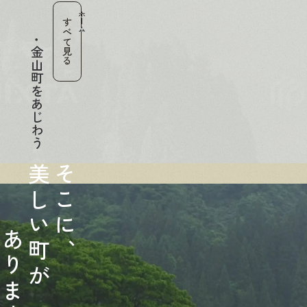
ホーム
すべて見る
金山町をあじわう
美
そ
し
こ
い
に
あ
町
、
り
が
ま