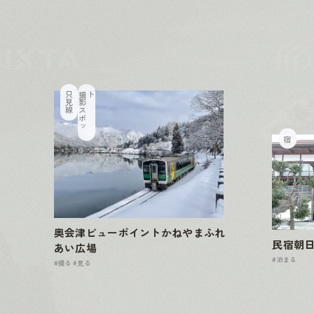
只見線
撮
影
ス
ポ
ッ
ト
宿
奥会津ビューポイントかねやまふれ
民宿朝
あい広場
#泊まる
#撮る
#見る