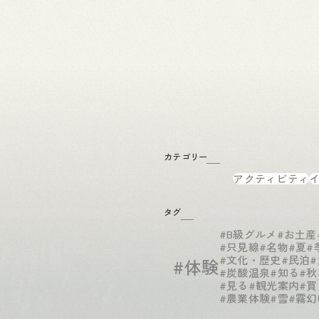
カテゴリー
アクティビティ
タグ
#B級グルメ
#お土産
#只見線
#名物
#夏
#
#文化・歴史
#民泊
#体験
#炭酸温泉
#知る
#秋
#見る
#観光案内
#買
#農業体験
#雪
#霧幻