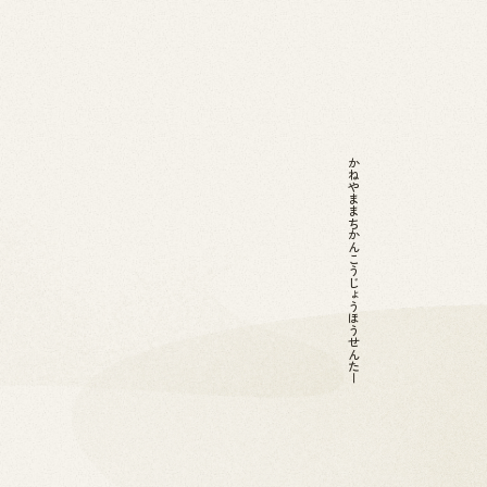
かねやままちかんこうじょうほうせんたー
2026.07.01
News
お問い合わせ
金山町へのアクセス
金山町を体験する
金山町をあじわう
お知らせ