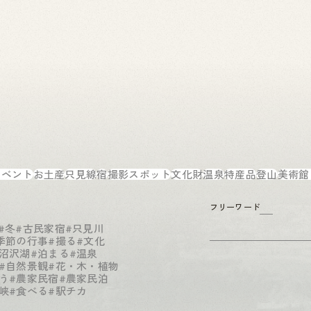
イベント
お土産
只見線
宿
撮影スポット
文化財
温泉
特産品
登山
美術館
フリーワード
#冬
#古民家宿
#只見川
季節の行事
#撮る
#文化
#沼沢湖
#泊まる
#温泉
#自然景観
#花・木・植物
う
#農家民宿
#農家民泊
峡
#食べる
#駅チカ