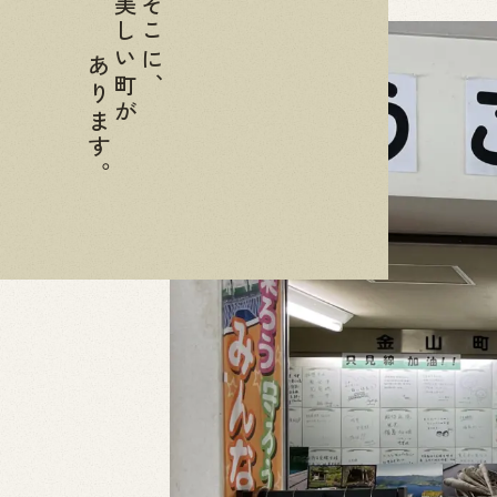
美しい町が
そこに、
#
観光案内
#
買う
あります。