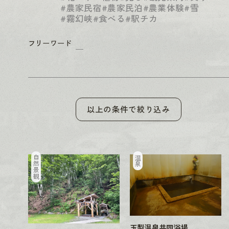
#農家民宿
#農家民泊
#農業体験
#雪
#霧幻峡
#食べる
#駅チカ
フリーワード
以上の条件で絞り込み
自然景観
温泉
玉梨温泉共同浴場