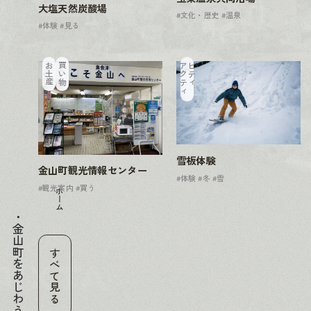
大塩天然炭酸場
#文化・歴史
#温泉
#体験
#見る
お土産
買い物
ア
ク
テ
ィ
ビ
テ
ィ
雪板体験
金山町観光情報センター
#体験
#冬
#雪
#観光案内
#買う
ホーム
金山町をあじわう
すべて見る