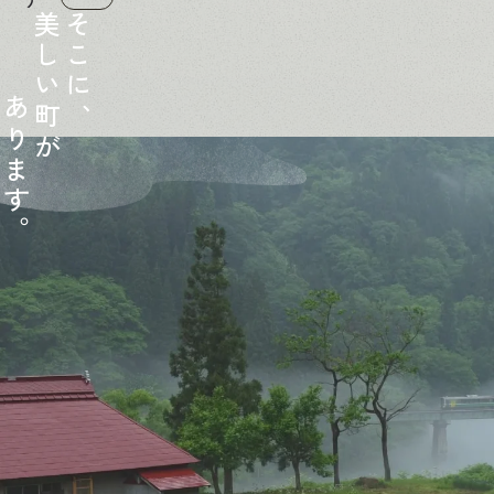
美
そ
し
こ
い
に
あ
町
、
り
が
ま
す
。