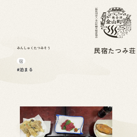
みんしゅくたつみそう
民宿たつみ
宿
#
泊まる