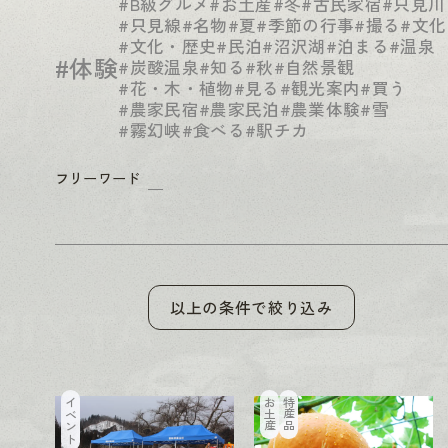
#B級グルメ
#お土産
#冬
#古民家宿
#只見川
#只見線
#名物
#夏
#季節の行事
#撮る
#文化
#文化・歴史
#民泊
#沼沢湖
#泊まる
#温泉
#体験
#炭酸温泉
#知る
#秋
#自然景観
#花・木・植物
#見る
#観光案内
#買う
#農家民宿
#農家民泊
#農業体験
#雪
#霧幻峡
#食べる
#駅チカ
フリーワード
以上の条件で絞り込み
イベント
お土産
特産品