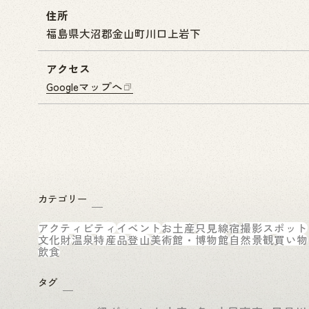
住所
福島県大沼郡金山町川口上岩下
アクセス
Googleマップへ
カテゴリー
アクティビティ
イベント
お土産
只見線
宿
撮影スポット
文化財
温泉
特産品
登山
美術館・博物館
自然景観
買い物
飲食
タグ