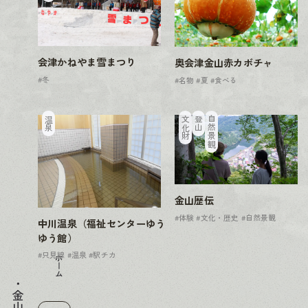
会津かねやま雪まつり
奥会津金山赤カボチャ
#冬
#名物
#夏
#食べる
温泉
文化財
登山
自然景観
金山歴伝
#体験
#文化・歴史
#自然景観
中川温泉（福祉センターゆう
ゆう館）
#只見線
#温泉
#駅チカ
ホーム