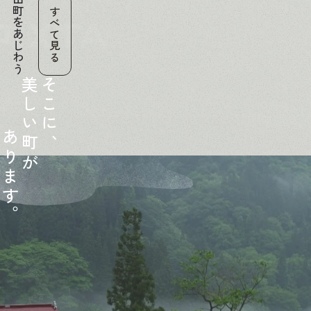
金山町をあじわう
すべて見る
美
そ
し
こ
い
に
あ
町
、
り
が
ま
す
。