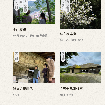
文化財
登山
自然景観
文化財
自然景観
金山歴伝
鮭立の辛夷
#体験
#文化・歴史
#自然景観
#花・木・植物
#見る
文化財
文化財
鮭立の磨崖仏
旧五十島家住宅
#見る
#知る
#見る