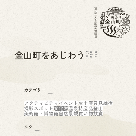
金山町をあじわう
C
o
n
t
e
n
t
s
カテゴリー
アクティビティ
イベント
お土産
只見線
宿
撮影スポット
文化財
温泉
特産品
登山
美術館・博物館
自然景観
買い物
飲食
タグ