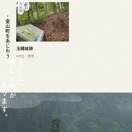
文化財
登山
ホーム
金山町をあじわう
玉縄城跡
#文化・歴史
美
そ
し
こ
い
に
あ
町
、
り
が
ま
す
。