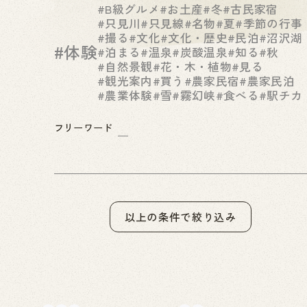
#B級グルメ
#お土産
#冬
#古民家宿
#只見川
#只見線
#名物
#夏
#季節の行事
#撮る
#文化
#文化・歴史
#民泊
#沼沢湖
#体験
#泊まる
#温泉
#炭酸温泉
#知る
#秋
#自然景観
#花・木・植物
#見る
#観光案内
#買う
#農家民宿
#農家民泊
#農業体験
#雪
#霧幻峡
#食べる
#駅チカ
フリーワード
以上の条件で絞り込み