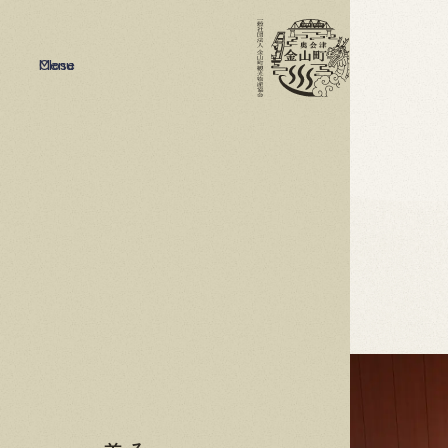
Menu
Close
温泉
#
文化・歴史
#
温泉