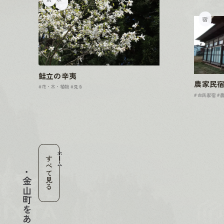
宿
鮭立の辛夷
農家民
#花・木・植物
#見る
#古民家宿
#
ホーム
すべて見る
金山町をあじわう