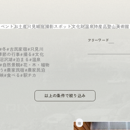
イベント
お土産
只見線
宿
撮影スポット
文化財
温泉
特産品
登山
美術館
フリーワード
#冬
#古民家宿
#只見川
季節の行事
#撮る
#文化
#沼沢湖
#泊まる
#温泉
#自然景観
#花・木・植物
う
#農家民宿
#農家民泊
峡
#食べる
#駅チカ
以上の条件で絞り込み
宿