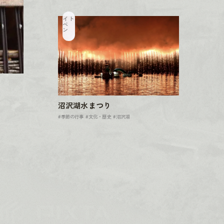
イ
ベ
ン
ト
沼沢湖水まつり
#季節の行事
#文化・歴史
#沼沢湖