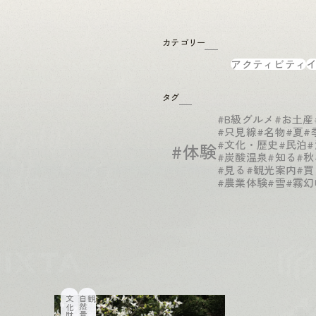
カテゴリー
アクティビティ
タグ
#B級グルメ
#お土産
#只見線
#名物
#夏
#
#文化・歴史
#民泊
#体験
#炭酸温泉
#知る
#秋
#見る
#観光案内
#買
#農業体験
#雪
#霧幻
文化財
自
然
景
観