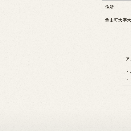
住所
金山町大字大塩
ア
・
・