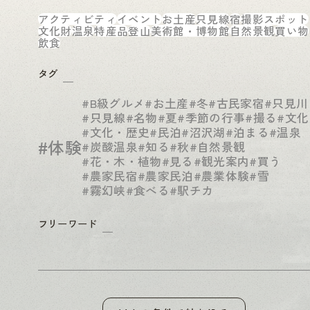
アクティビティ
イベント
お土産
只見線
宿
撮影スポット
文化財
温泉
特産品
登山
美術館・博物館
自然景観
買い物
飲食
タグ
#B級グルメ
#お土産
#冬
#古民家宿
#只見川
#只見線
#名物
#夏
#季節の行事
#撮る
#文化
#文化・歴史
#民泊
#沼沢湖
#泊まる
#温泉
#体験
#炭酸温泉
#知る
#秋
#自然景観
#花・木・植物
#見る
#観光案内
#買う
#農家民宿
#農家民泊
#農業体験
#雪
#霧幻峡
#食べる
#駅チカ
フリーワード