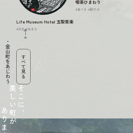
喫茶ひまわり
#食べる
#駅チカ
Life Museum Hotel 玉梨常楽
#文化
#泊まる
ホーム
金山町をあじわう
すべて見る
美
そ
し
こ
い
に
あ
町
、
り
が
ま