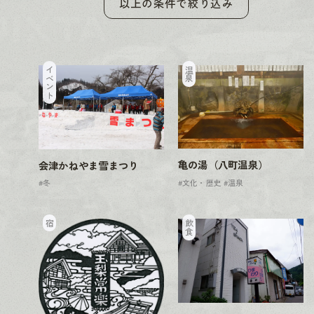
以上の条件で絞り込み
イベント
温泉
亀の湯（八町温泉）
会津かねやま雪まつり
#文化・歴史
#温泉
#冬
宿
飲食