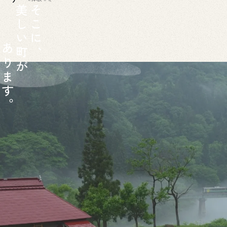
美
そ
し
こ
い
に
あ
町
、
り
が
ま
す
。