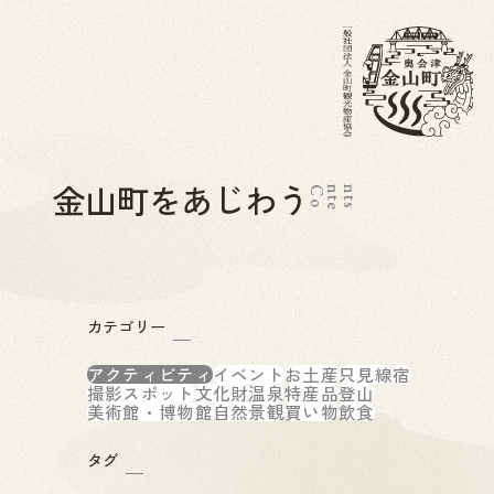
金山町をあじわう
C
o
n
t
e
n
t
s
カテゴリー
アクティビティ
イベント
お土産
只見線
宿
撮影スポット
文化財
温泉
特産品
登山
美術館・博物館
自然景観
買い物
飲食
タグ