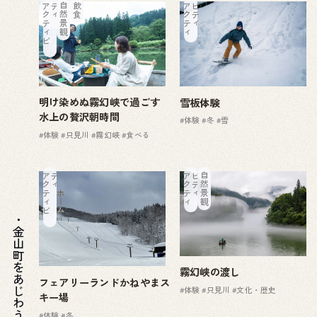
ア
ク
テ
ィ
ビ
テ
ィ
自然景観
飲食
ア
ク
テ
ィ
ビ
テ
ィ
明け染めぬ霧幻峡で過ごす
雪板体験
水上の贅沢朝時間
#体験
#冬
#雪
#体験
#只見川
#霧幻峡
#食べる
ア
ク
テ
ィ
ビ
テ
ィ
ア
ク
テ
ィ
ビ
テ
ィ
自然景観
ホーム
金山町をあじわう
霧幻峡の渡し
フェアリーランドかねやまス
#体験
#只見川
#文化・歴史
キー場
#体験
#冬