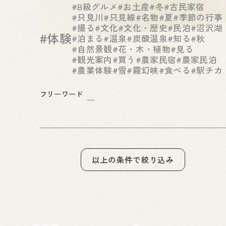
#B級グルメ
#お土産
#冬
#古民家宿
#只見川
#只見線
#名物
#夏
#季節の行事
#撮る
#文化
#文化・歴史
#民泊
#沼沢湖
#体験
#泊まる
#温泉
#炭酸温泉
#知る
#秋
#自然景観
#花・木・植物
#見る
#観光案内
#買う
#農家民宿
#農家民泊
#農業体験
#雪
#霧幻峡
#食べる
#駅チカ
フリーワード
以上の条件で絞り込み