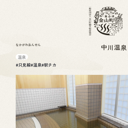
なかがわおんせん
中川温
温泉
#
只見線
#
温泉
#
駅チカ