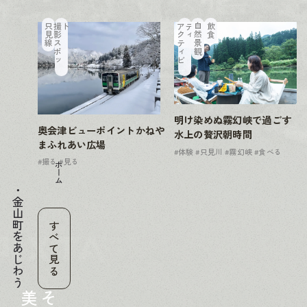
只見線
撮
影
ス
ポ
ッ
ト
ア
ク
テ
ィ
ビ
テ
ィ
自然景観
飲食
明け染めぬ霧幻峡で過ごす
奥会津ビューポイントかねや
水上の贅沢朝時間
まふれあい広場
#体験
#只見川
#霧幻峡
#食べる
#撮る
#見る
ホーム
金山町をあじわう
すべて見る
美
そ