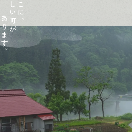
し
こ
い
に
あ
町
、
り
が
ま
す
。