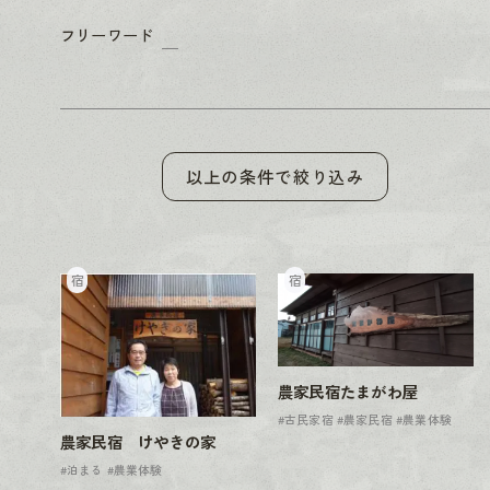
フリーワード
以上の条件で絞り込み
宿
宿
農家民宿たまがわ屋
#古民家宿
#農家民宿
#農業体験
農家民宿 けやきの家
#泊まる
#農業体験