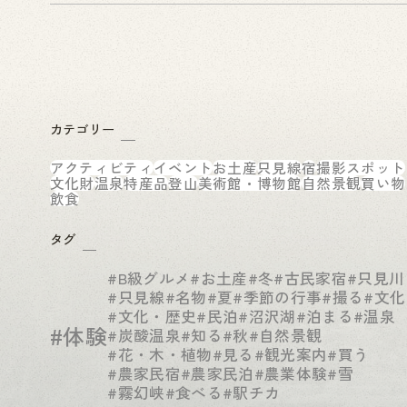
カテゴリー
アクティビティ
イベント
お土産
只見線
宿
撮影スポット
文化財
温泉
特産品
登山
美術館・博物館
自然景観
買い物
飲食
タグ
#B級グルメ
#お土産
#冬
#古民家宿
#只見川
#只見線
#名物
#夏
#季節の行事
#撮る
#文化
#文化・歴史
#民泊
#沼沢湖
#泊まる
#温泉
#体験
#炭酸温泉
#知る
#秋
#自然景観
#花・木・植物
#見る
#観光案内
#買う
#農家民宿
#農家民泊
#農業体験
#雪
#霧幻峡
#食べる
#駅チカ