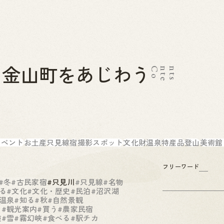
金山町をあじわう
C
o
n
t
e
n
t
s
2026.07.01
News
お問い合わせ
金山町へのアクセス
金山町を体験する
金山町をあじわう
お知らせ
イベント
お土産
只見線
宿
撮影スポット
文化財
温泉
特産品
登山
美術館
フリーワード
#冬
#古民家宿
#只見川
#只見線
#名物
る
#文化
#文化・歴史
#民泊
#沼沢湖
温泉
#知る
#秋
#自然景観
る
#観光案内
#買う
#農家民宿
験
#雪
#霧幻峡
#食べる
#駅チカ