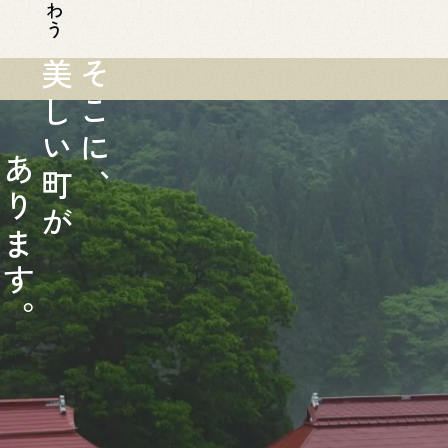
美
そ
し
こ
い
に
あ
町
、
り
が
ま
す
。