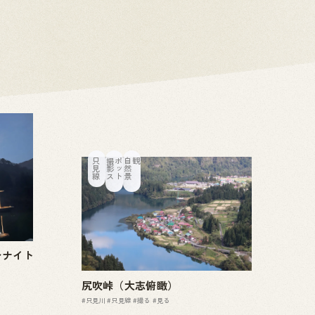
只見線
撮
影
ス
ポ
ッ
ト
自
然
景
観
むナイト
尻吹峠（大志俯瞰）
#只見川
#只見線
#撮る
#見る