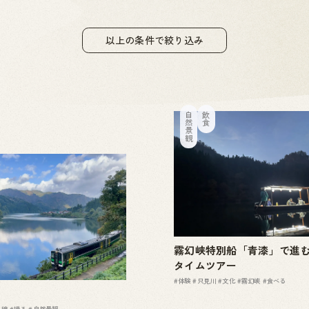
以上の条件で絞り込み
自然景観
飲食
ト
霧幻峡特別船「青漆」で進
タイムツアー
#体験
#只見川
#文化
#霧幻峡
#食べる
見線
#撮る
#自然景観