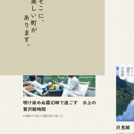
美しい町が
そこに、
あります。
ア
ク
テ
ィ
ビ
テ
ィ
自然景観
飲食
只見線
撮
影
ス
ポ
ッ
明け染めぬ霧幻峡で過ごす 水上の
贅沢朝時間
#体験
#只見川
#霧幻峡
#食べる
只見線
#只見川
#只