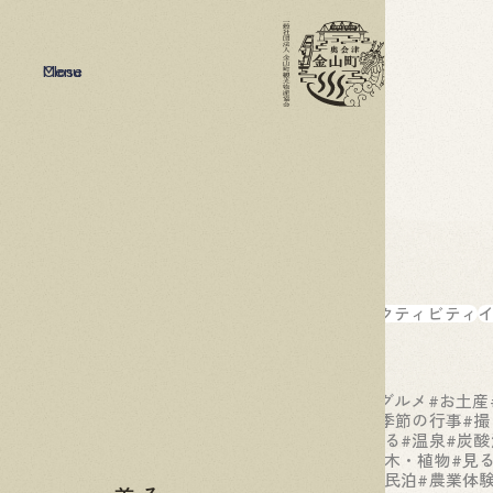
Menu
Close
カテゴリー
アクティビティ
タグ
#B級グルメ
#お土産
#夏
#季節の行事
#撮
#体験
#泊まる
#温泉
#炭酸
#花・木・植物
#見
#農家民泊
#農業体