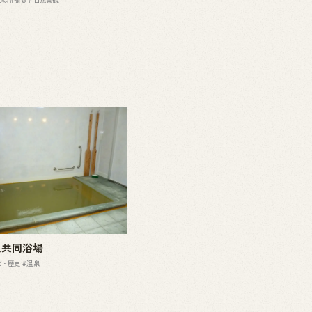
泉共同浴場
化・歴史
#温泉