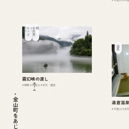
ア
ク
テ
ィ
ビ
テ
ィ
自
然
景
観
温泉
霧幻峡の渡し
ホーム
#体験
#只見川
#文化・歴史
金山町をあじわう
湯倉温
#只見川
#文