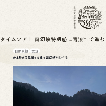
むげんきょうとくべつせん「せいしつ」ですすむ
ナイトタイムツアー
霧幻峡特別船「青漆」で進
ないとたいむつあー
自然景観
飲食
#
体験
#
只見川
#
文化
#
霧幻峡
#
食べる