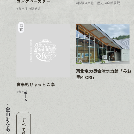
カンケベーカリー
#体験
#文化・歴史
#自然景観
#食べる
#駅チカ
飲食
東北電力奥会津水力館「みお
里MIORI」
食事処ひょっとこ亭
#食べる
ホーム
金山町をあじわう
すべて見る