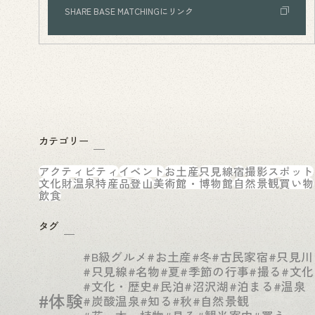
SHARE BASE MATCHINGにリンク
カテゴリー
アクティビティ
イベント
お土産
只見線
宿
撮影スポット
文化財
温泉
特産品
登山
美術館・博物館
自然景観
買い物
飲食
タグ
#B級グルメ
#お土産
#冬
#古民家宿
#只見川
#只見線
#名物
#夏
#季節の行事
#撮る
#文化
#文化・歴史
#民泊
#沼沢湖
#泊まる
#温泉
#体験
#炭酸温泉
#知る
#秋
#自然景観