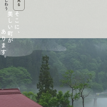
美
そ
し
こ
い
に
あ
町
、
り
が
ま
す
。