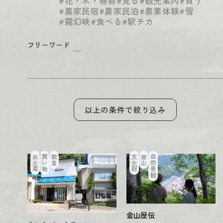
#花・木・植物
#見る
#観光案内
#買う
#農家民宿
#農家民泊
#農業体験
#雪
#霧幻峡
#食べる
#駅チカ
フリーワード
以上の条件で絞り込み
お土産
買い物
飲食
文化財
登山
自然景観
金山歴伝