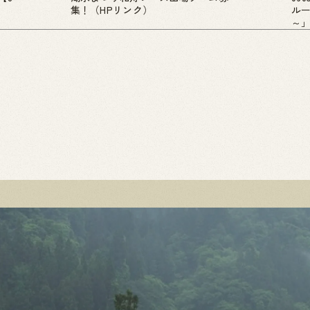
集！（HPリンク）
ル
～