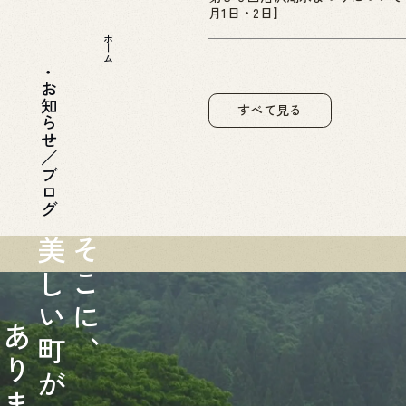
月1日・2日】
ホーム
お知らせ／ブログ
すべて見る
美
そ
し
こ
い
に
あ
町
、
り
が
ま