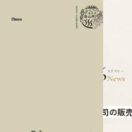
Menu
Close
2020
05.26
カテゴリー
News
姫ます寿司の販