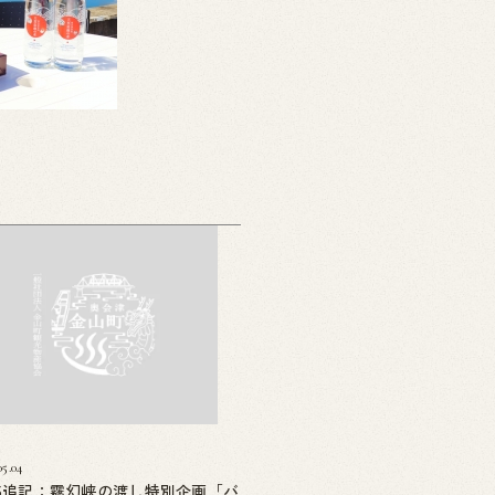
05.04
05追記：霧幻峡の渡し特別企画「バ