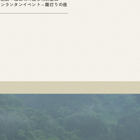
ーンランタンイベント～霧灯りの夜
」