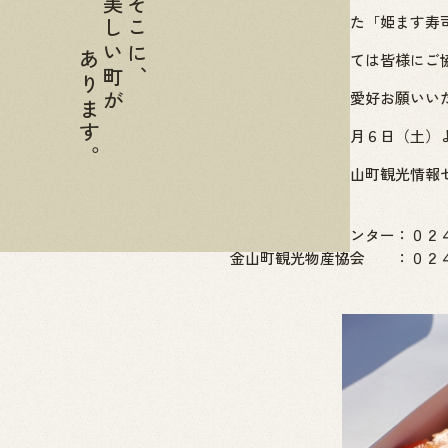
美しい町が
そこに、
販売を自粛していた「姫ます寿
あります。
自粛期間中においては皆様にご
今後も変わらぬご愛好お願いい
販売再開期日：６月６日（土）
販売店 ：金山町観光情報セ
お問い合わせ先
金山町観光情報センター：０２
金山町観光物産協会 ：０２