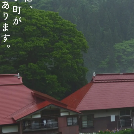
あ
町
、
り
が
ま
す
。