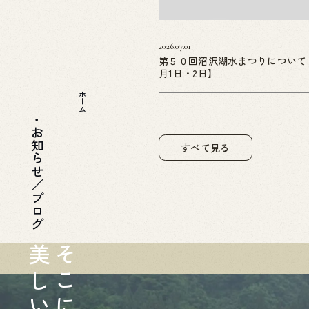
2026.07.01
第５０回沼沢湖水まつりについて
月1日・2日】
ホーム
お知らせ／ブログ
すべて見る
美
そ
し
こ
い
に