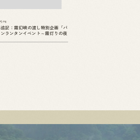
05.04
05追記：霧幻峡の渡し特別企画「バ
ーンランタンイベント～霧灯りの夜
」