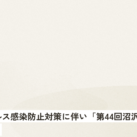
2026.07.01
News
お問い合わせ
金山町へのアクセス
金山町を体験する
金山町をあじわう
お知らせ
ス感染防止対策に伴い「第44回沼
。