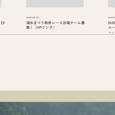
2026.06.16
2026.
【8
湖水まつり和舟レース出場チーム募
06
集！（HPリンク）
ル
～