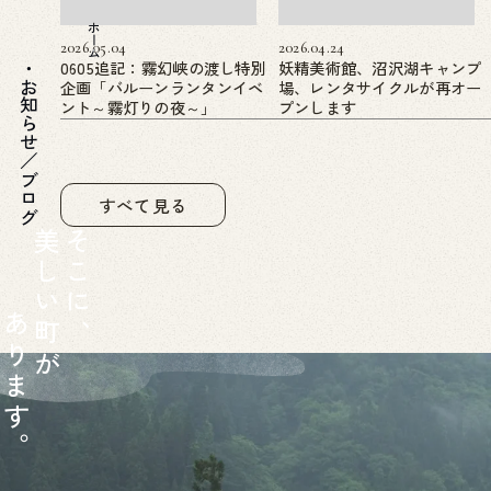
ホーム
2026.05.04
2026.04.24
0605追記：霧幻峡の渡し特別
妖精美術館、沼沢湖キャンプ
企画「バルーンランタンイベ
場、レンタサイクルが再オー
お知らせ／ブログ
ント～霧灯りの夜～」
プンします
すべて見る
美
そ
し
こ
い
に
あ
町
、
り
が
ま
す
。