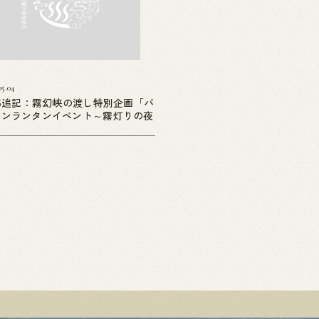
05.04
05追記：霧幻峡の渡し特別企画「バ
ーンランタンイベント～霧灯りの夜
」