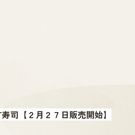
2026.07.01
News
お問い合わせ
金山町へのアクセス
金山町を体験する
金山町をあじわう
お知らせ
す寿司【２月２７日販売開始】