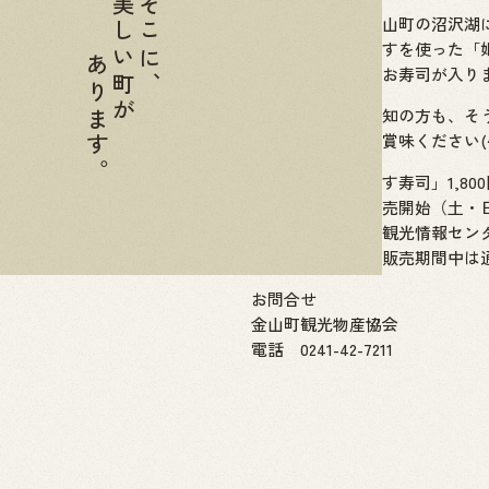
美しい町が
そこに、
県内では唯一！金山町の沼沢湖
そんな貴重な姫ますを使った「
あります。
通常商品は二種のお寿司が入り
「姫ます」をご存知の方も、そ
この機会にぜひご賞味ください(
「冬季限定 姫ます寿司」1,80
２月２７日より販売開始（土・
販売場所：金山町観光情報セン
※冬季限定商品の販売期間中は
お問合せ
金山町観光物産協会
電話 0241-42-7211