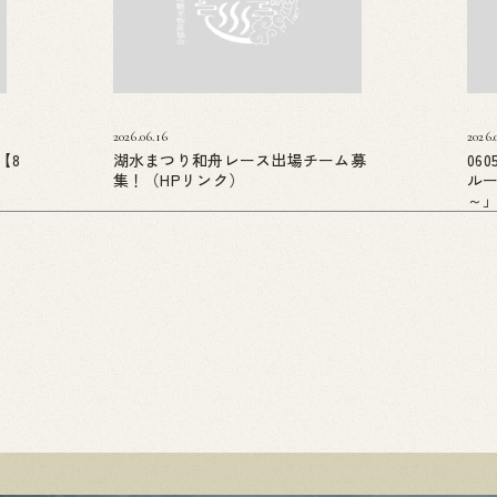
2026.06.16
2026.
【8
湖水まつり和舟レース出場チーム募
06
集！（HPリンク）
ル
～