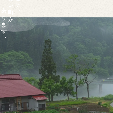
い
に
あ
町
、
り
が
ま
す
。