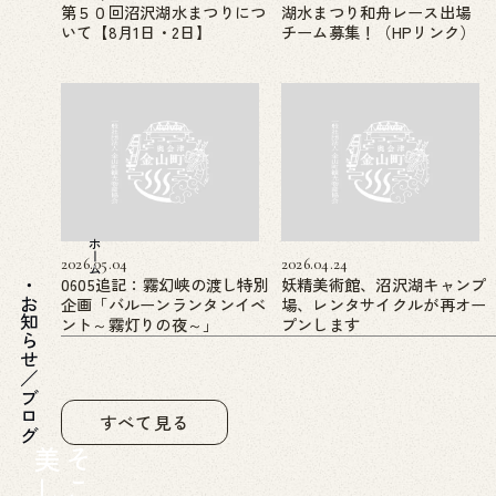
第５０回沼沢湖水まつりにつ
湖水まつり和舟レース出場
いて【8月1日・2日】
チーム募集！（HPリンク）
ホーム
2026.05.04
2026.04.24
0605追記：霧幻峡の渡し特別
妖精美術館、沼沢湖キャンプ
企画「バルーンランタンイベ
場、レンタサイクルが再オー
お知らせ／ブログ
ント～霧灯りの夜～」
プンします
すべて見る
美
そ
し
こ