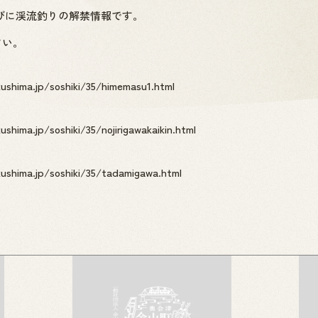
びに渓流釣りの解禁情報です。
さい。
shima.jp/soshiki/35/himemasu1.html
hima.jp/soshiki/35/nojirigawakaikin.html
ushima.jp/soshiki/35/tadamigawa.html