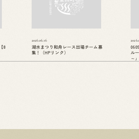
2026.06.16
2026.
【8
湖水まつり和舟レース出場チーム募
06
集！（HPリンク）
ル
～