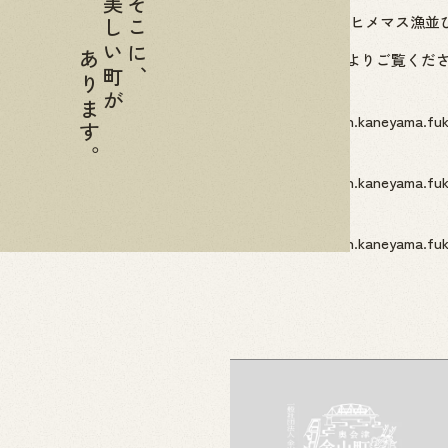
美しい町が
そこに、
金山町内におけるヒメマス漁並
あります。
詳しくは下記URLよりご覧くだ
沼沢湖ヒメマス漁
https://www.town.kaneyama.fuku
野尻川渓流釣り
https://www.town.kaneyama.fukus
只見川渓流釣り
https://www.town.kaneyama.fuk