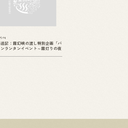
05.04
05追記：霧幻峡の渡し特別企画「バ
ーンランタンイベント～霧灯りの夜
」