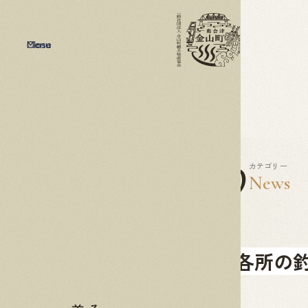
Menu
Close
2021
03.29
カテゴリー
News
金山町内各所の