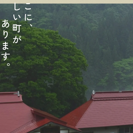
し
こ
い
に
あ
町
、
り
が
ま
す
。