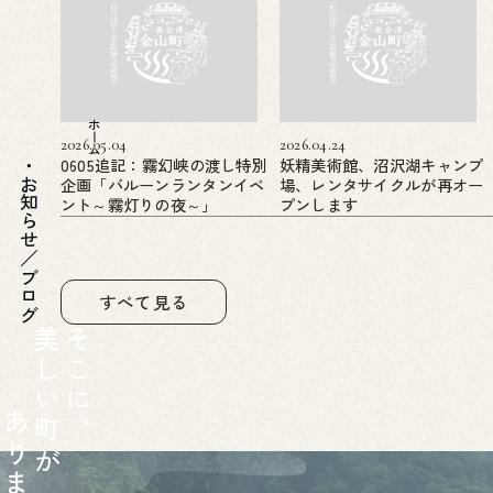
ホーム
2026.05.04
2026.04.24
0605追記：霧幻峡の渡し特別
妖精美術館、沼沢湖キャンプ
企画「バルーンランタンイベ
場、レンタサイクルが再オー
お知らせ／ブログ
ント～霧灯りの夜～」
プンします
すべて見る
美
そ
し
こ
い
に
あ
町
、
り
が
ま