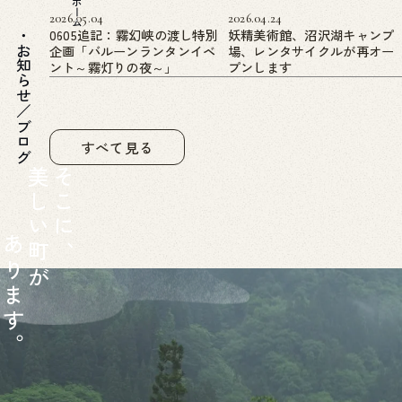
ホーム
2026.05.04
2026.04.24
0605追記：霧幻峡の渡し特別
妖精美術館、沼沢湖キャンプ
企画「バルーンランタンイベ
場、レンタサイクルが再オー
お知らせ／ブログ
ント～霧灯りの夜～」
プンします
すべて見る
美
そ
し
こ
い
に
あ
町
、
り
が
ま
す
。