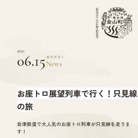
2021
06.15
カテゴリー
News
お座トロ展望列車で行く！只見線
の旅
会津鉄道で大人気のお座トロ列車が只見線を走りま
す！