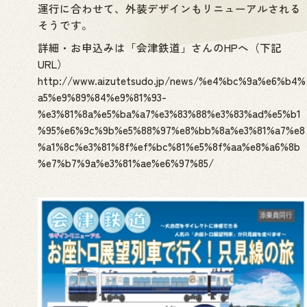
運行に合わせて、外装デザインもリニューアルされる
そうです。
詳細・お申込みは「会津鉄道」さんのHPへ（下記
URL）
http://www.aizutetsudo.jp/news/%e4%bc%9a%e6%b4%
a5%e9%89%84%e9%81%93-
%e3%81%8a%e5%ba%a7%e3%83%88%e3%83%ad%e5%b1
%95%e6%9c%9b%e5%88%97%e8%bb%8a%e3%81%a7%e8
%a1%8c%e3%81%8f%ef%bc%81%e5%8f%aa%e8%a6%8b
%e7%b7%9a%e3%81%ae%e6%97%85/