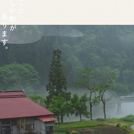
し
こ
い
に
あ
町
、
り
が
ま
す
。