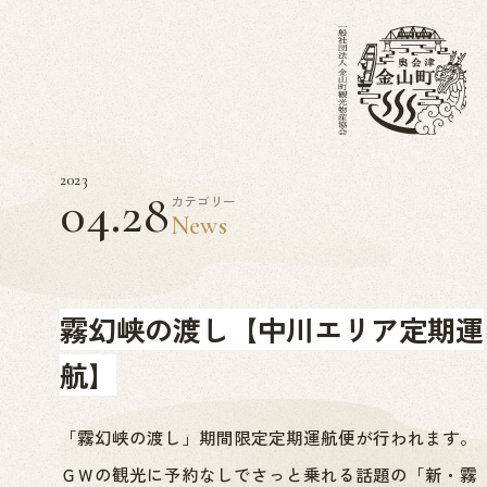
2023
04.28
カテゴリー
News
霧幻峡の渡し【中川エリア定期運
航】
「霧幻峡の渡し」期間限定定期運航便が行われます。
ＧＷの観光に予約なしでさっと乗れる話題の「新・霧