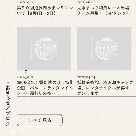
2026.07.01
2026.06.16
第５０回沼沢湖水まつりにつ
湖水まつり和舟レース出場
いて【8月1日・2日】
チーム募集！（HPリンク）
ホーム
2026.05.04
2026.04.24
0605追記：霧幻峡の渡し特別
妖精美術館、沼沢湖キャンプ
企画「バルーンランタンイベ
場、レンタサイクルが再オー
お知らせ／ブログ
ント～霧灯りの夜～」
プンします
すべて見る
美
そ