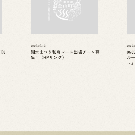
2026.06.16
2026.
【8
湖水まつり和舟レース出場チーム募
06
集！（HPリンク）
ル
～