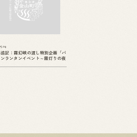
05.04
05追記：霧幻峡の渡し特別企画「バ
ーンランタンイベント～霧灯りの夜
」