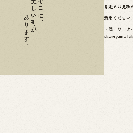
美しい町が
そこに、
奥会津金山町町内を走る只見線の各駅と
あります。
旅の準備にぜひご活用ください
全５言語（日・英・繁・簡・タ
https://www.town.kaneyama.fuk