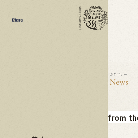
Menu
Close
2022
01.25
カテゴリー
News
EKIKARA fro