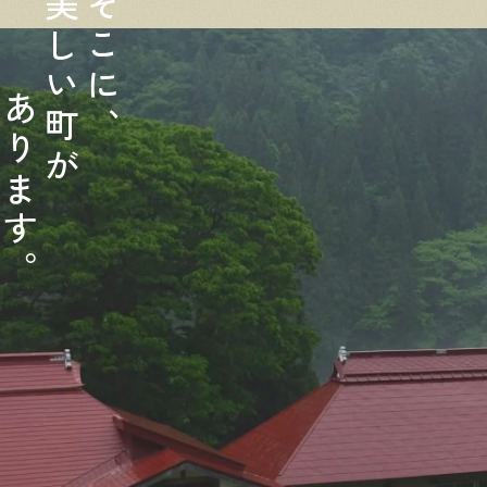
美
そ
し
こ
い
に
あ
町
、
り
が
ま
す
。