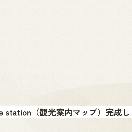
2026.07.01
News
お問い合わせ
金山町へのアクセス
金山町を体験する
金山町をあじわう
お知らせ
m the station（観光案内マップ）完