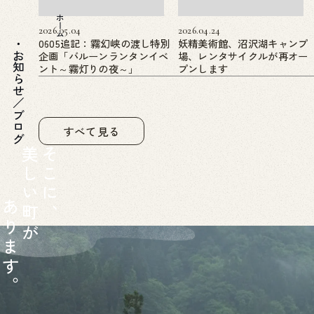
ホーム
2026.05.04
2026.04.24
0605追記：霧幻峡の渡し特別
妖精美術館、沼沢湖キャンプ
企画「バルーンランタンイベ
場、レンタサイクルが再オー
お知らせ／ブログ
ント～霧灯りの夜～」
プンします
すべて見る
美
そ
し
こ
い
に
あ
町
、
り
が
ま
す
。