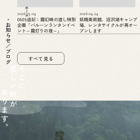
ホーム
2026.05.04
2026.04.24
0605追記：霧幻峡の渡し特別
妖精美術館、沼沢湖キャンプ
企画「バルーンランタンイベ
場、レンタサイクルが再オー
知らせ／ブログ
ント～霧灯りの夜～」
プンします
すべて見る
美
そ
し
こ
い
に
あ
町
、
り
が
ま
す
。