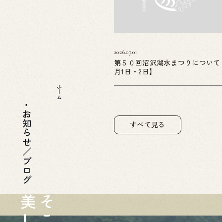
2026.07.01
第５０回沼沢湖水まつりについて
月1日・2日】
ホーム
お知らせ／ブログ
すべて見る
美
そ
し
こ