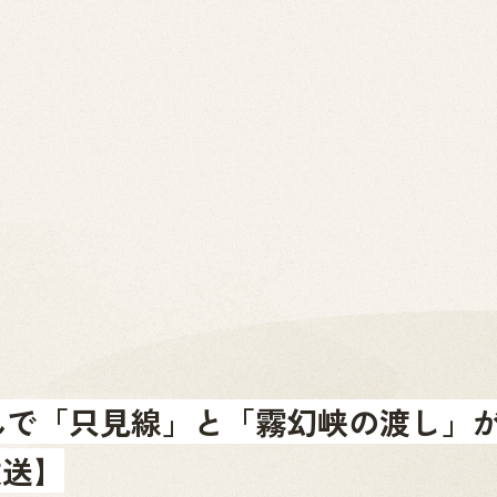
2026.07.01
News
お問い合わせ
金山町へのアクセス
金山町を体験する
金山町をあじわう
お知らせ
んで「只見線」と「霧幻峡の渡し」
放送】