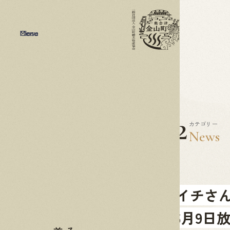
Menu
Close
2022
06.02
カテゴリー
News
NHKあさイチさ
【2022年6月9日