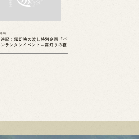
05.04
05追記：霧幻峡の渡し特別企画「バ
ーンランタンイベント～霧灯りの夜
」