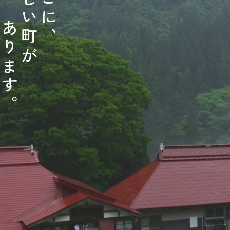
い
に
あ
町
、
り
が
ま
す
。