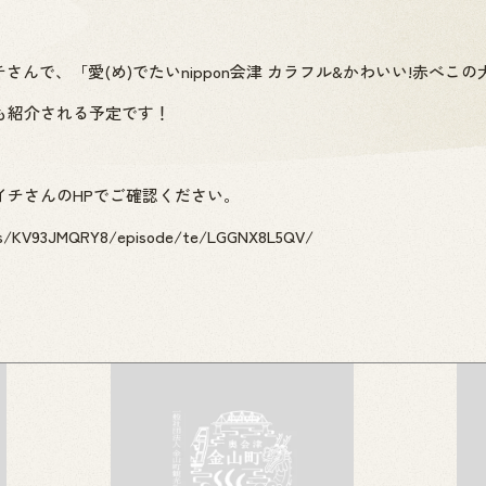
さんで、「愛(め)でたいnippon会津 カラフル&かわいい!赤べこ
も紹介される予定です！
イチさんのHPでご確認ください。
i/ts/KV93JMQRY8/episode/te/LGGNX8L5QV/