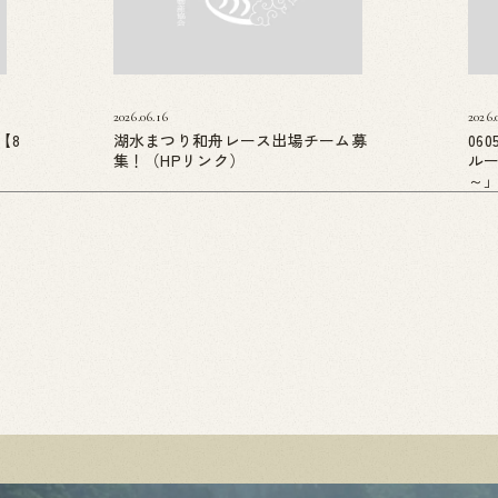
2026.06.16
2026.
【8
湖水まつり和舟レース出場チーム募
06
集！（HPリンク）
ル
～