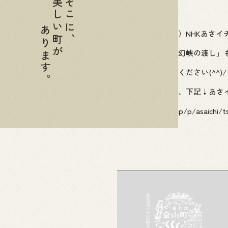
美しい町が
そこに、
あります。
来週６月９日（木）NHKあさイチ
「只見線」や「霧幻峡の渡し」
皆さん、ぜひご覧ください(^^)/
詳しい放送内容は、下記↓あさ
https://www.nhk.jp/p/asaich