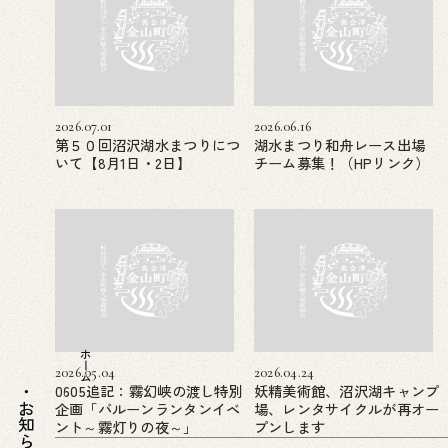
2026.07.01
2026.06.16
第５０回沼沢湖水まつりにつ
湖水まつり和舟レース出場
いて【8月1日・2日】
チーム募集！（HPリンク）
ホーム
2026.05.04
2026.04.24
0605追記：霧幻峡の渡し特別
妖精美術館、沼沢湖キャンプ
企画「バルーンランタンイベ
場、レンタサイクルが再オー
ント～霧灯りの夜～」
プンします