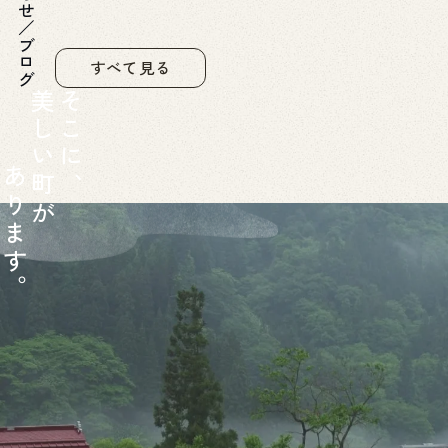
お知らせ／ブログ
すべて見る
美
そ
し
こ
い
に
あ
町
、
り
が
ま
す
。