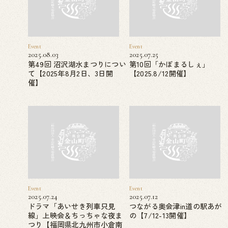
Event
Event
2025.08.03
2025.07.25
第49回 沼沢湖水まつりについ
第10回「かぼまるしぇ」
て【2025年8月2日、3日開
【2025.8/12開催】
催】
Event
Event
2025.07.24
2025.07.12
ドラマ「あいせき列車只見
つながる奥会津in道の駅あが
線」上映会＆ちっちゃな夜ま
の【7/12-13開催】
つり【福岡県北九州市小倉南