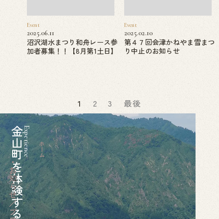
Event
Event
2025.06.11
2025.02.10
沼沢湖水まつり和舟レース参
第４７回会津かねやま雪まつ
加者募集！！【8月第1土日】
り中止のお知らせ
1
2
3
最後
金山町を体験する
Experience
ホーム
お知らせ／ブログ