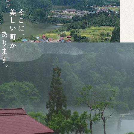
美
そ
し
こ
い
に
あ
町
、
り
が
ま
す
。