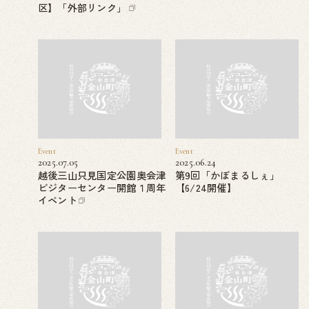
区】「外部リンク」
Event
Event
2025.07.05
2025.06.24
越後三山只見国定公園奥会津
第9回「かぼまるしぇ」
ビジターセンター開館１周年
【6/24開催】
イベント