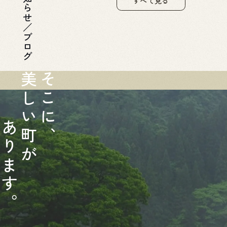
お知らせ／ブログ
すべて見る
美
そ
し
こ
い
に
あ
町
、
り
が
ま
す
。