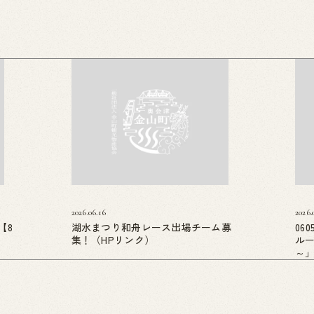
2026.06.16
2026.
【8
湖水まつり和舟レース出場チーム募
06
集！（HPリンク）
ル
～