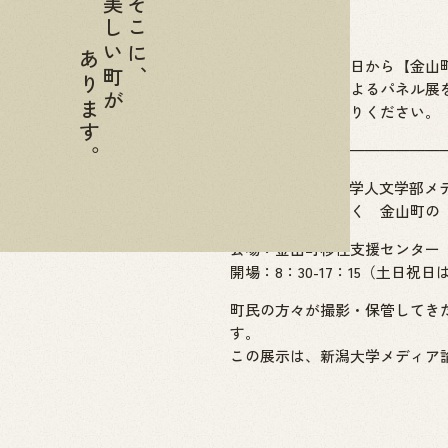
美しい町が
そこに、
あります。
２０２２年８月２日から【金山
新潟大学の学生によるパネル展
お気軽にお立ち寄りください。
——————————————
2022年度 新潟大学人文学部
「只見線から紐解く 金山町の 
会場：金山町移住支援センター
開場：8：30-17：15（土日祝日
町民の方々が撮影・保管してき
す。
この展示は、新潟大学メディア