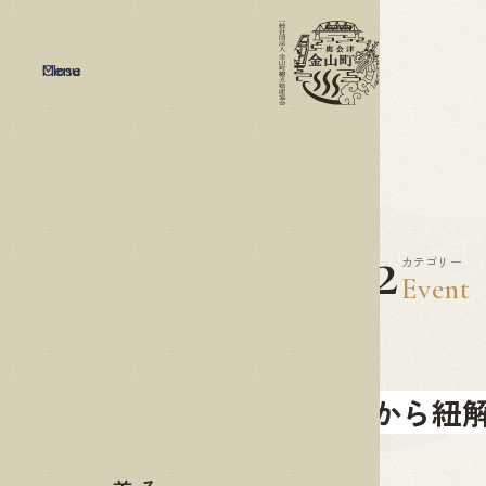
Menu
Close
2022
08.02
カテゴリー
Event
「只見線から紐解
ター】