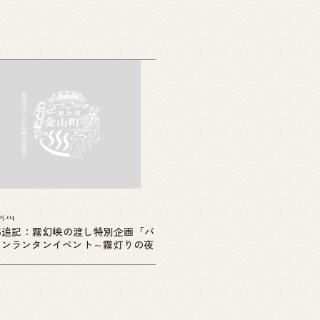
05.04
05追記：霧幻峡の渡し特別企画「バ
ーンランタンイベント～霧灯りの夜
」