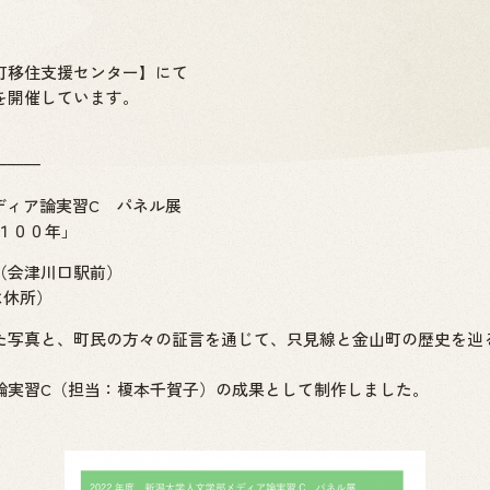
町移住支援センター】にて
を開催しています。
———
メディア論実習C パネル展
１００年」
（会津川口駅前）
は休所）
た写真と、町民の方々の証言を通じて、只見線と金山町の歴史を辿
論実習C（担当：榎本千賀子）の成果として制作しました。