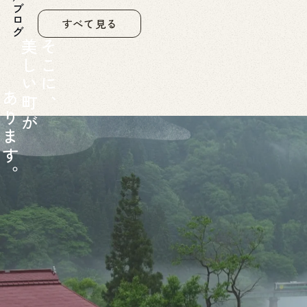
すべて見る
美
そ
し
こ
い
に
あ
町
、
り
が
ま
す
。