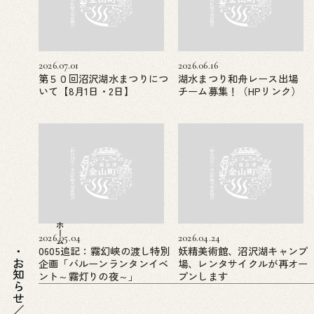
2026.07.01
2026.06.16
第５０回沼沢湖水まつりにつ
湖水まつり和舟レース出場
いて【8月1日・2日】
チーム募集！（HPリンク）
ホーム
2026.05.04
2026.04.24
0605追記：霧幻峡の渡し特別
妖精美術館、沼沢湖キャンプ
企画「バルーンランタンイベ
場、レンタサイクルが再オー
お知らせ／ブログ
ント～霧灯りの夜～」
プンします