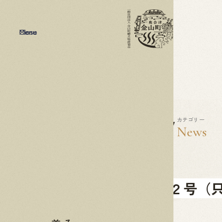
Menu
Close
2022
10.27
カテゴリー
News
国道２５２号（
て