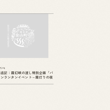
05.04
05追記：霧幻峡の渡し特別企画「バ
ーンランタンイベント～霧灯りの夜
」