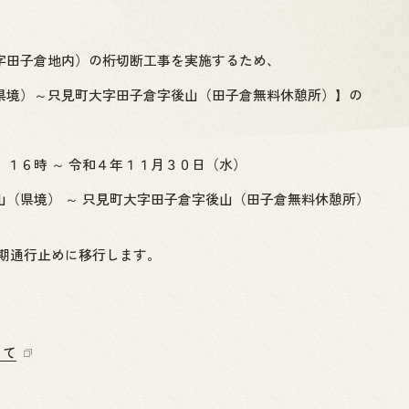
字田子倉地内）の桁切断工事を実施するため、
県境）～只見町大字田子倉字後山（田子倉無料休憩所）】の
。
１６時 ～ 令和４年１１月３０日（水）
（県境） ～ 只見町大字田子倉字後山（田子倉無料休憩所）
冬期通行止めに移行します。
いて