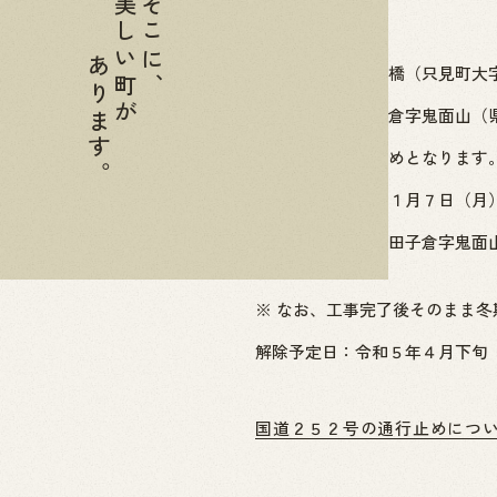
美しい町が
そこに、
あります。
国道２５２号出逢橋（只見町大
【只見町大字田子倉字鬼面山（
区間を全面通行止めとなります
期間：令和４年１１月７日（月）
区間：只見町大字田子倉字鬼面山
Ｌ＝７．３８ｋｍ
※ なお、工事完了後そのまま
解除予定日：令和５年４月下旬
国道２５２号の通行止めにつ