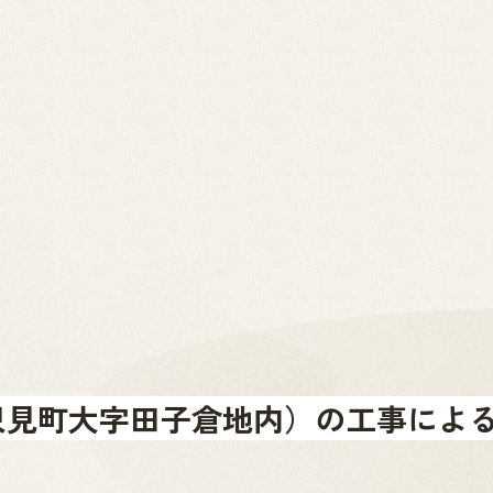
2026.07.01
News
お問い合わせ
金山町へのアクセス
金山町を体験する
金山町をあじわう
お知らせ
只見町大字田子倉地内）の工事によ