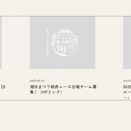
2026.06.16
2026.
【8
湖水まつり和舟レース出場チーム募
06
集！（HPリンク）
ル
～