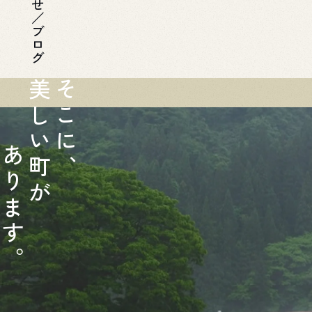
知らせ／ブログ
美
そ
し
こ
い
に
あ
町
、
り
が
ま
す
。