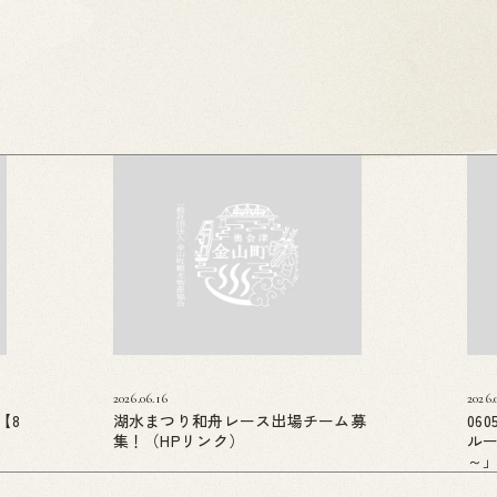
2026.06.16
2026.
【8
湖水まつり和舟レース出場チーム募
06
集！（HPリンク）
ル
～