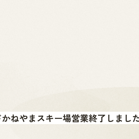
2026.07.01
News
お問い合わせ
金山町へのアクセス
金山町を体験する
金山町をあじわう
お知らせ
ドかねやまスキー場営業終了しまし