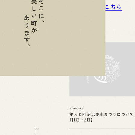
美しい町が
そこに、
関連リンクはこちら
あります。
2026.07.01
第５０回沼沢湖水まつりについて
月1日・2日】
ホーム