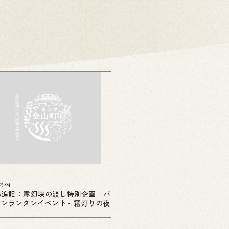
05.04
05追記：霧幻峡の渡し特別企画「バ
ーンランタンイベント～霧灯りの夜
」