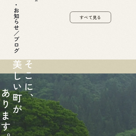
お知らせ／ブログ
すべて見る
美
そ
し
こ
い
に
あ
町
、
り
が
ま
す