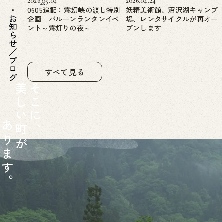
2026.05.04
2026.04.24
0605追記：霧幻峡の渡し特別
妖精美術館、沼沢湖キャンプ
企画「バルーンランタンイベ
場、レンタサイクルが再オー
お知らせ／ブログ
ント～霧灯りの夜～」
プンします
すべて見る
美
そ
し
こ
い
に
あ
町
、
り
が
ま
す
。