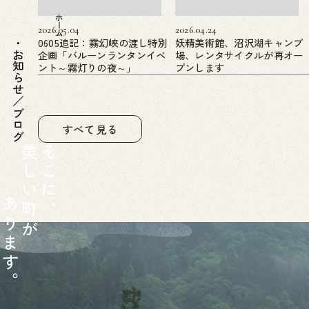
ホーム
2026.05.04
2026.04.24
0605追記：霧幻峡の渡し特別
妖精美術館、沼沢湖キャンプ
企画「バルーンランタンイベ
場、レンタサイクルが再オー
お知らせ／ブログ
ント～霧灯りの夜～」
プンします
すべて見る
美
そ
し
こ
い
に
あ
町
、
り
が
ま
す
。