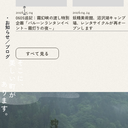
ホーム
2026.05.04
2026.04.24
0605追記：霧幻峡の渡し特別
妖精美術館、沼沢湖キャンプ
企画「バルーンランタンイベ
場、レンタサイクルが再オー
お知らせ／ブログ
ント～霧灯りの夜～」
プンします
すべて見る
美
そ
し
こ
い
に
あ
町
、
り
が
ま
す
。