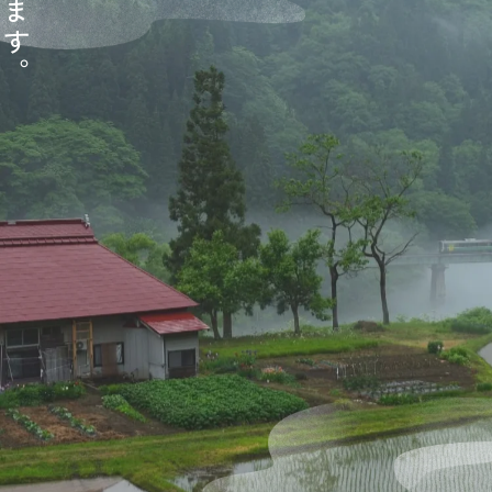
ま
す
。