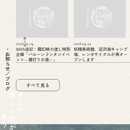
ホーム
2026.05.04
2026.04.24
0605追記：霧幻峡の渡し特別
妖精美術館、沼沢湖キャンプ
企画「バルーンランタンイベ
場、レンタサイクルが再オー
お知らせ／ブログ
ント～霧灯りの夜～」
プンします
すべて見る
美
そ
し
こ
い
に
あ
町
、
り
が