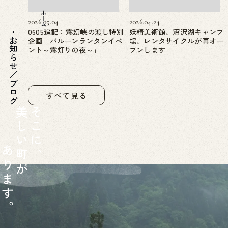
ホーム
2026.05.04
2026.04.24
0605追記：霧幻峡の渡し特別
妖精美術館、沼沢湖キャンプ
企画「バルーンランタンイベ
場、レンタサイクルが再オー
お知らせ／ブログ
ント～霧灯りの夜～」
プンします
すべて見る
美
そ
し
こ
い
に
あ
町
、
り
が
ま
す
。