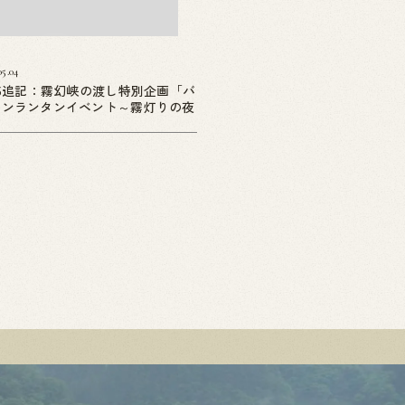
05.04
05追記：霧幻峡の渡し特別企画「バ
ーンランタンイベント～霧灯りの夜
」