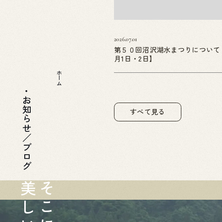
2026.07.01
第５０回沼沢湖水まつりについて
月1日・2日】
ホーム
お知らせ／ブログ
すべて見る
美
そ
し
こ