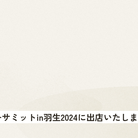
2026.07.01
News
お問い合わせ
金山町へのアクセス
金山町を体験する
金山町をあじわう
お知らせ
サミットin羽生2024に出店いたし