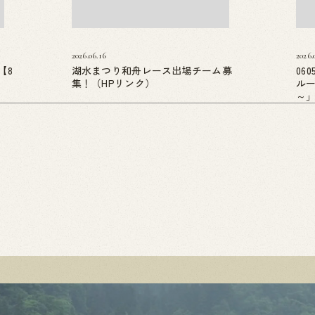
2026.06.16
2026.
【8
湖水まつり和舟レース出場チーム募
06
集！（HPリンク）
ル
～