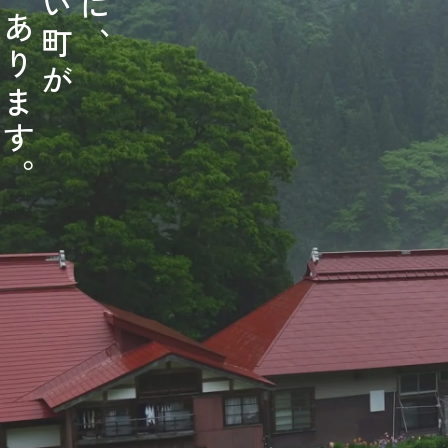
い
に
あ
町
、
り
が
ま
す
。