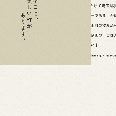
美しい町が
そこに、
11月23日～24日にかけて埼玉
あります。
当町のキャラクターである「か
参加に合わせて金山町の特産品
ふるさと納税連動企画の「ごは
ぜひお越しください！
http://gotouchi-chara.jp/hanyu