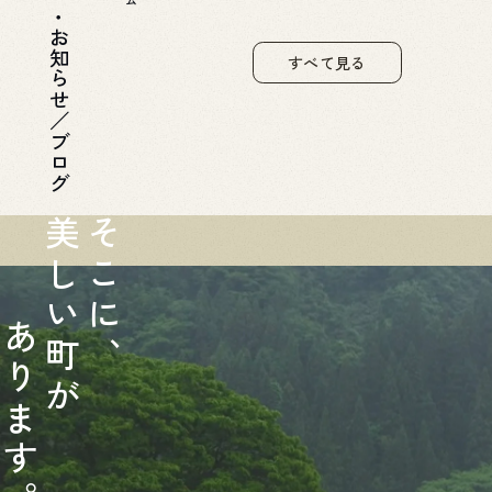
お知らせ／ブログ
すべて見る
美
そ
し
こ
い
に
あ
町
、
り
が
ま
す