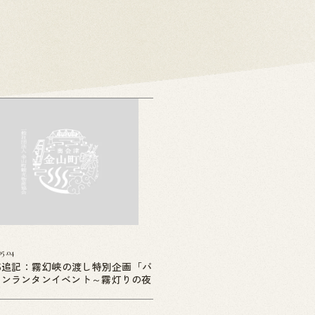
05.04
05追記：霧幻峡の渡し特別企画「バ
ーンランタンイベント～霧灯りの夜
」