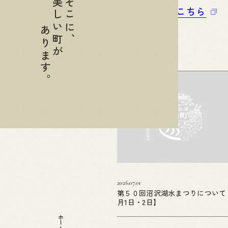
美しい町が
そこに、
関連リンクはこちら
あります。
2026.07.01
第５０回沼沢湖水まつりについて
月1日・2日】
ホーム