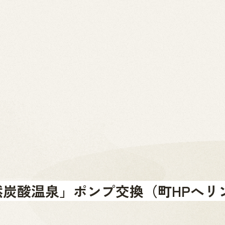
2026.07.01
News
お問い合わせ
金山町へのアクセス
金山町を体験する
金山町をあじわう
お知らせ
然炭酸温泉」ポンプ交換（町HPへリ