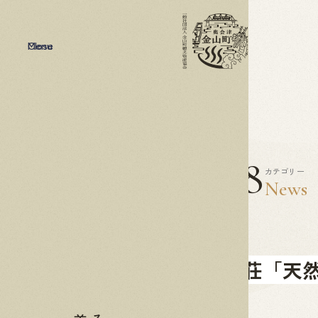
Menu
Close
2025
09.08
カテゴリー
News
せせらぎ荘「天