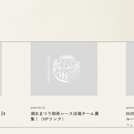
2026.06.16
2026.
【8
湖水まつり和舟レース出場チーム募
06
集！（HPリンク）
ル
～