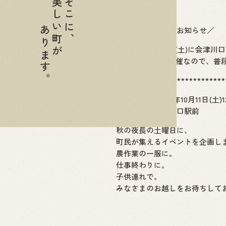
美しい町が
そこに、
初開催！
あります。
＼【金山夜市】のお知らせ／
今週末、10月11日(土)に会津
お昼12時からの開催なので、
***************************
開催日時：令和7年10月11日(土)12:
開催場所：会津川口駅前
秋の夜長の土曜日に、
町民が集えるイベントを企画し
農作業の一服に。
仕事終わりに。
子供連れで。
みなさまのお越しをお待ちして