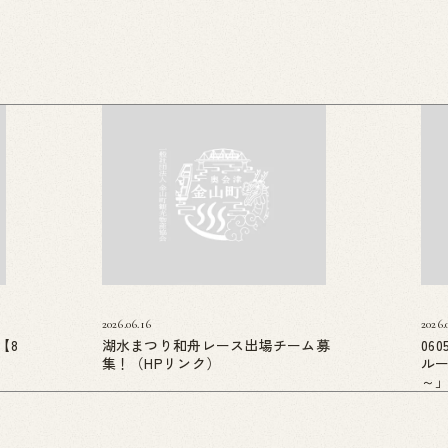
2026.06.16
2026.
【8
湖水まつり和舟レース出場チーム募
06
集！（HPリンク）
ル
～