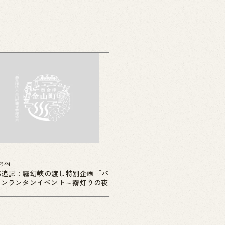
05.04
05追記：霧幻峡の渡し特別企画「バ
ーンランタンイベント～霧灯りの夜
」