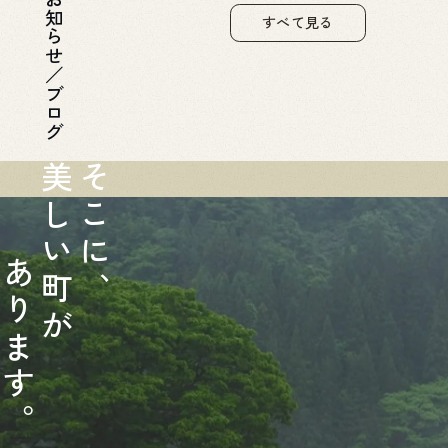
お知らせ／ブログ
すべて見る
美
そ
し
こ
い
に
あ
町
、
り
が
ま
す
。