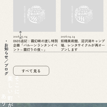
ホーム
2026.05.04
2026.04.24
0605追記：霧幻峡の渡し特別
妖精美術館、沼沢湖キャンプ
企画「バルーンランタンイベ
場、レンタサイクルが再オー
お知らせ／ブログ
ント～霧灯りの夜～」
プンします
すべて見る
美
そ
し
こ
い
に
あ
町
、
り
が