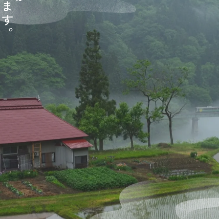
ま
す
。